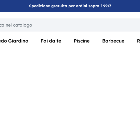
Spedizione gratuita per ordini sopra i 99€!
ica di un filtro aggiorna automaticamente gli altri filtri disponibili
edo Giardino
Fai da te
Piscine
Barbecue
R