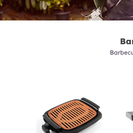
Ba
Barbecu