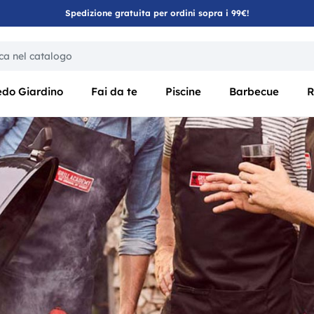
Spedizione gratuita per ordini sopra i 99€!
ica di un filtro aggiorna automaticamente gli altri filtri disponibili
edo Giardino
Fai da te
Piscine
Barbecue
R