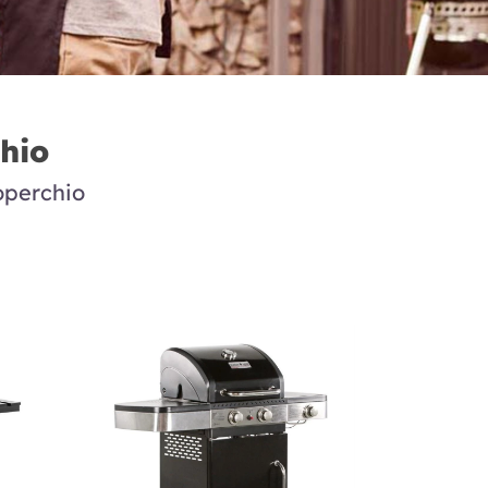
hio
operchio