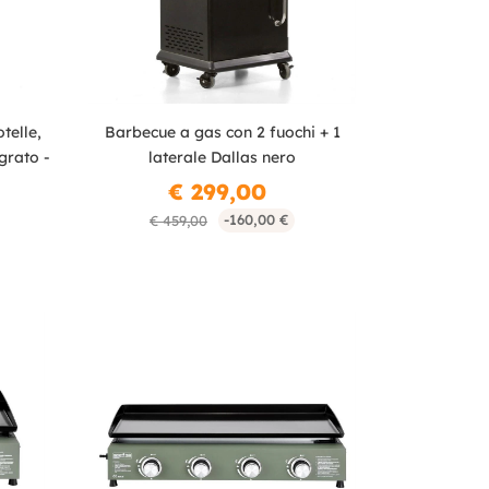
telle,
Barbecue a gas con 2 fuochi + 1
grato -
laterale Dallas nero
€ 299,00
-160,00 €
€ 459,00