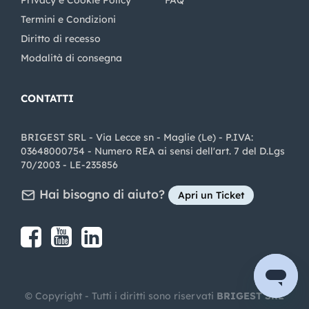
Privacy e Cookie Policy
FAQ
Termini e Condizioni
Diritto di recesso
Modalità di consegna
CONTATTI
BRIGEST SRL - Via Lecce sn - Maglie (Le) - P.IVA:
03648000754 - Numero REA ai sensi dell'art. 7 del D.Lgs
70/2003 - LE-235856
Hai bisogno di aiuto?
Apri un Ticket
Share on Facebook
Share on youtube
Share on LinkedIn
Share on Instagram
© Copyright - Tutti i diritti sono riservati
BRIGEST SRL