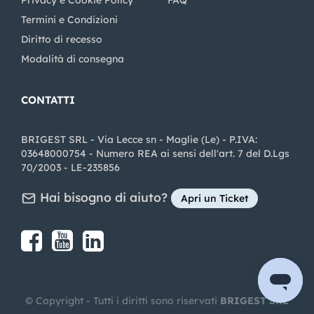
Privacy e Cookie Policy
FAQ
Termini e Condizioni
Diritto di recesso
Modalità di consegna
CONTATTI
BRIGEST SRL - Via Lecce sn - Maglie (Le) - P.IVA:
03648000754 - Numero REA ai sensi dell'art. 7 del D.Lgs
70/2003 - LE-235856
Hai bisogno di aiuto?
Apri un Ticket
Share on Facebook
Share on youtube
Share on LinkedIn
Share on Instagram
© Copyright - Tutti i diritti sono riservati
BRIGEST SRL