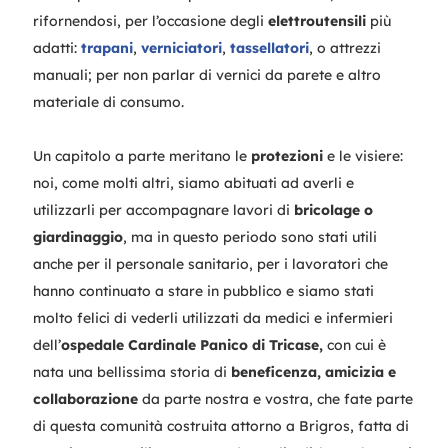
rifornendosi, per l’occasione degli
elettroutensili
più
adatti:
trapani
,
verniciatori
,
tassellatori
, o attrezzi
manuali; per non parlar di vernici da parete e altro
materiale di consumo.
Un capitolo a parte meritano le
protezioni
e le visiere:
noi, come molti altri, siamo abituati ad averli e
utilizzarli per accompagnare lavori di
bricolage o
giardinaggio
, ma in questo periodo sono stati utili
anche per il personale sanitario, per i lavoratori che
hanno continuato a stare in pubblico e siamo stati
molto felici di vederli utilizzati da medici e infermieri
dell’
ospedale Cardinale Panico di Tricase,
con cui è
nata una bellissima storia di
beneficenza, amicizia e
collaborazione
da parte nostra e vostra, che fate parte
di questa comunità costruita attorno a Brigros, fatta di