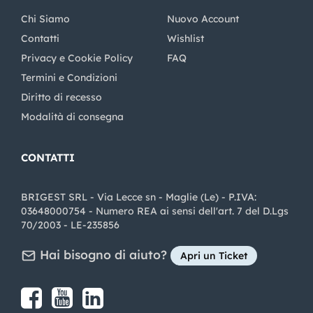
Chi Siamo
Nuovo Account
Contatti
Wishlist
Privacy e Cookie Policy
FAQ
Termini e Condizioni
Diritto di recesso
Modalità di consegna
CONTATTI
BRIGEST SRL - Via Lecce sn - Maglie (Le) - P.IVA:
03648000754 - Numero REA ai sensi dell'art. 7 del D.Lgs
70/2003 - LE-235856
Hai bisogno di aiuto?
Apri un Ticket
Share on Facebook
Share on youtube
Share on LinkedIn
Share on Instagram