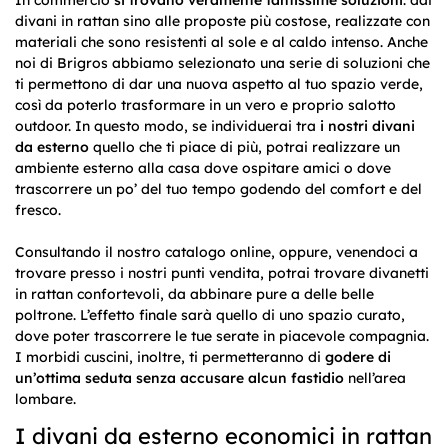
In commercio
si trovano veramente tantissime soluzioni
: dai
divani in rattan sino alle proposte più costose, realizzate con
materiali che sono resistenti al sole e al caldo intenso. Anche
noi di Brigros abbiamo selezionato una serie di soluzioni che
ti permettono di dar una nuova aspetto al tuo spazio verde,
così da poterlo trasformare in un vero e proprio salotto
outdoor. In questo modo, se individuerai tra
i nostri divani
da esterno
quello che ti piace di più, potrai realizzare un
ambiente esterno alla casa dove ospitare amici o dove
trascorrere un po’ del tuo tempo godendo del comfort e del
fresco.
Consultando il nostro catalogo online, oppure, venendoci a
trovare presso i nostri punti vendita, potrai trovare divanetti
in rattan confortevoli, da abbinare pure a delle belle
poltrone. L’effetto finale sarà quello di uno spazio curato,
dove poter trascorrere le tue serate in piacevole compagnia.
I morbidi cuscini, inoltre, ti permetteranno di
godere di
un’ottima seduta senza accusare alcun fastidio
nell’area
lombare.
I divani da esterno economici in rattan