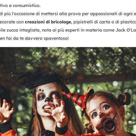
stivo e consumistico.
 più l'occasione di mettersi alla prova per appassionati di ogni e
decorate con
creazioni di bricolage
, pipistrelli di carta o di plas
bile zucca intagliata, nota ai più esperti in materia come Jack O'L
een fai da te davvero spaventoso!