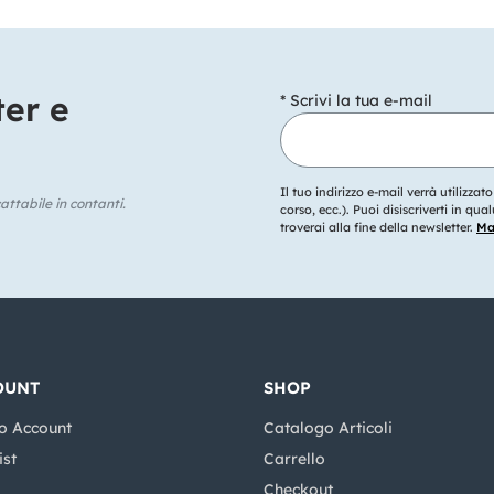
ter e
* Scrivi la tua e-mail
Il tuo indirizzo e-mail verrà utilizzat
ttabile in contanti.
corso, ecc.). Puoi disiscriverti in q
troverai alla fine della newsletter.
Mag
OUNT
SHOP
o Account
Catalogo Articoli
ist
Carrello
Checkout