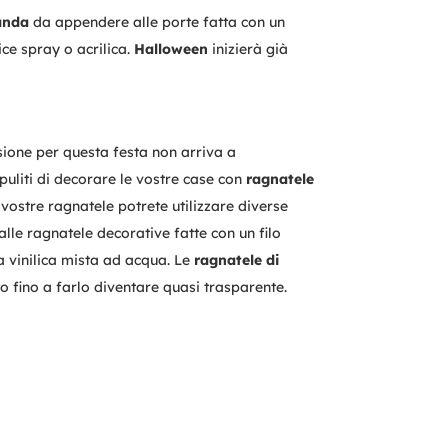
anda
da appendere alle porte fatta con un
nice spray o acrilica.
Halloween
inizierà già
sione per questa festa non arriva a
 puliti di decorare le vostre case con
ragnatele
vostre ragnatele potrete utilizzare diverse
lle ragnatele decorative fatte con un filo
la vinilica mista ad acqua. Le
ragnatele di
o fino a farlo diventare quasi trasparente.