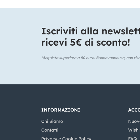
Iscriviti alla newslet
ricevi 5€ di sconto!​
*Acquisto superiore a 50 euro. Buono monouso, non risca
INFORMAZIONI
ACC
Chi Siamo
Nuov
Contatti
Wishl
Privacy e Cookie Policy
FAQ