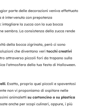
ggior parte delle decorazioni veniva effettuato
ca è intervenuta con prepotenza
: intagliare la zucca con la sua bocca
ome sembra. La consistenza della zucca rende
oltà della bocca zigrinata, però ci sono
soluzioni che diventano veri
tocchi creativi
ro attraverso piccoli fori da trapano sulla
nica l'atmosfera della tua festa di Halloween.
elli
. Esatto, proprio quei piccoli e spaventosi
mente non vi proponiamo di ospitare nelle
issimi animaletti
su cartoncino o su plastica
 usate anche per scopi culinari, oppure, i più