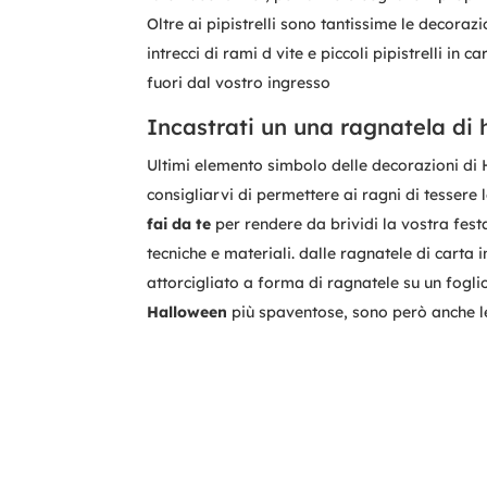
Oltre ai pipistrelli sono tantissime le decora
intrecci di rami d vite e piccoli pipistrelli in c
fuori dal vostro ingresso
Incastrati un una ragnatela di 
Ultimi elemento simbolo delle decorazioni di
consigliarvi di permettere ai ragni di tessere 
fai da te
per rendere da brividi la vostra fest
tecniche e materiali. dalle ragnatele di carta
attorcigliato a forma di ragnatele su un foglio
Halloween
più spaventose, sono però anche le 