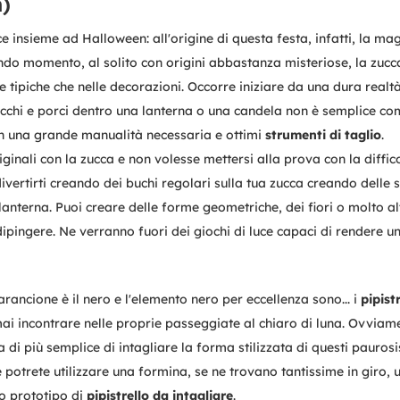
)
 insieme ad Halloween: all'origine di questa festa, infatti, la ma
condo momento, al solito con origini abbastanza misteriose, la zuc
e tipiche che nelle decorazioni. Occorre iniziare da una dura realtà
 occhi e porci dentro una lanterna o una candela non è semplice c
on una grande manualità necessaria e ottimi
strumenti di taglio
.
ginali con la zucca e non volesse mettersi alla prova con la diffic
ivertirti creando dei buchi regolari sulla tua zucca creando delle 
nterna. Puoi creare delle forme geometriche, dei fiori o molto alt
dipingere. Ne verranno fuori dei giochi di luce capaci di rendere u
arancione è il nero e l'elemento nero per eccellenza sono... i
pipistr
mai incontrare nelle proprie passeggiate al chiaro di luna. Ovvia
la di più semplice di intagliare la forma stilizzata di questi pauros
a te potrete utilizzare una formina, se ne trovano tantissime in giro,
io prototipo di
pipistrello da intagliare
.