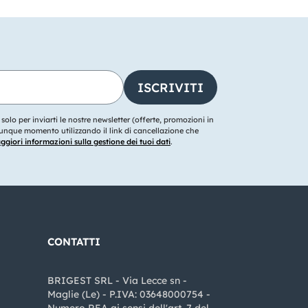
o solo per inviarti le nostre newsletter (offerte, promozioni in
ualunque momento utilizzando il link di cancellazione che
giori informazioni sulla gestione dei tuoi dati
.
CONTATTI
BRIGEST SRL - Via Lecce sn -
Maglie (Le) - P.IVA: 03648000754 -
Numero REA ai sensi dell'art. 7 del