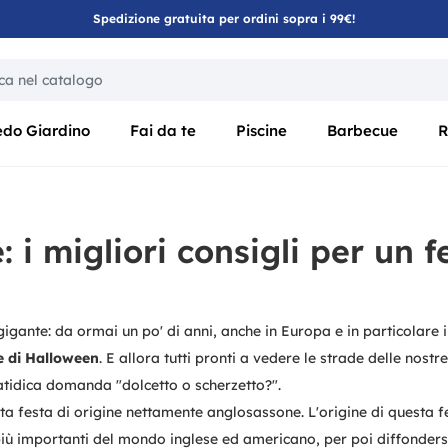
Spedizione gratuita per ordini sopra i 99€!
ica di un filtro aggiorna automaticamente gli altri filtri disponibili
edo Giardino
Fai da te
Piscine
Barbecue
R
 i migliori consigli per un 
igante: da ormai un po' di anni, anche in Europa e in particolare in
e di Halloween
. E allora tutti pronti a vedere le strade delle nostre
atidica domanda "dolcetto o scherzetto?".
ta festa di origine nettamente anglosassone. L'origine di questa fe
ù importanti del mondo inglese ed americano, per poi diffondersi