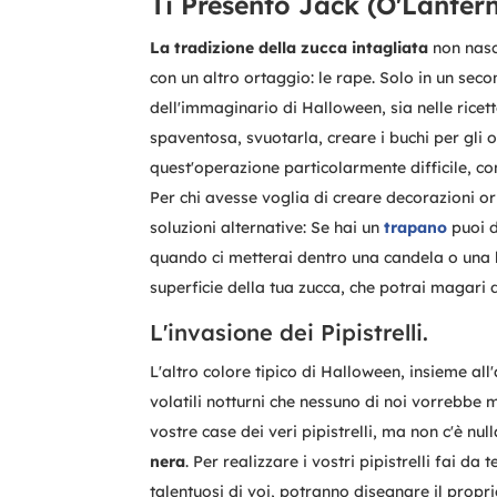
Ti Presento Jack (O'Lantern
La tradizione della zucca intagliata
non nasce
con un altro ortaggio: le rape. Solo in un se
dell'immaginario di Halloween, sia nelle ricett
spaventosa, svuotarla, creare i buchi per gli
quest'operazione particolarmente difficile, c
Per chi avesse voglia di creare decorazioni ori
soluzioni alternative: Se hai un
trapano
puoi d
quando ci metterai dentro una candela o una la
superficie della tua zucca, che potrai magari 
L'invasione dei Pipistrelli.
L'altro colore tipico di Halloween, insieme all'
volatili notturni che nessuno di noi vorrebbe 
vostre case dei veri pipistrelli, ma non c'è nul
nera
. Per realizzare i vostri pipistrelli fai d
talentuosi di voi, potranno disegnare il propr