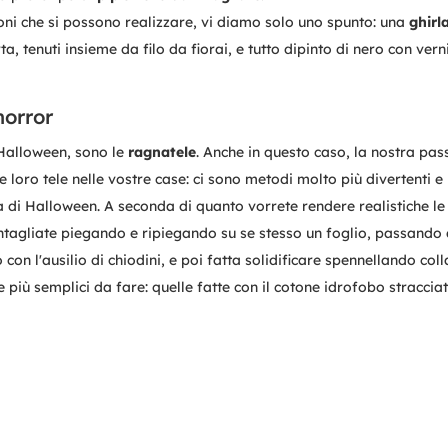
zioni che si possono realizzare, vi diamo solo uno spunto: una
ghirl
arta, tenuti insieme da filo da fiorai, e tutto dipinto di nero con ver
horror
 Halloween, sono le
ragnatele
. Anche in questo caso, la nostra pas
le loro tele nelle vostre case: ci sono metodi molto più divertenti e
a di Halloween. A seconda di quanto vorrete rendere realistiche le 
 intagliate piegando e ripiegando su se stesso un foglio, passando a
 con l'ausilio di chiodini, e poi fatta solidificare spennellando col
più semplici da fare: quelle fatte con il cotone idrofobo stracciat