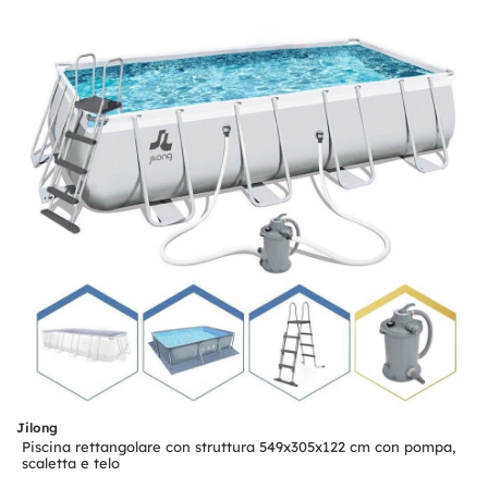
Jilong
Piscina rettangolare con struttura 549x305x122 cm con pompa,
scaletta e telo