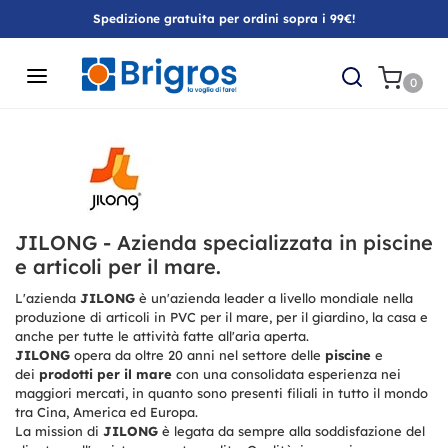
Spedizione gratuita per ordini sopra i 99€!
0
JILONG - Azienda specializzata in piscine
e articoli per il mare.
L'azienda
JILONG
è un'azienda leader a livello mondiale nella
produzione di articoli in PVC per il mare, per il giardino, la casa e
anche per tutte le attività fatte all'aria aperta.
JILONG
opera da oltre 20 anni nel settore delle
piscine
e
dei
prodotti per il mare
con una consolidata esperienza nei
maggiori mercati, in quanto sono presenti filiali in tutto il mondo
tra Cina, America ed Europa.
La mission di
JILONG
è legata da sempre alla soddisfazione del