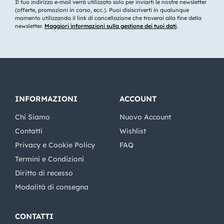
Il tuo indirizzo e-mail verrà utilizzato solo per inviarti le nostre newsletter
(offerte, promozioni in corso, ecc.). Puoi disiscriverti in qualunque
momento utilizzando il link di cancellazione che troverai alla fine della
newsletter.
Maggiori informazioni sulla gestione dei tuoi dati
.
INFORMAZIONI
ACCOUNT
Chi Siamo
Nuovo Account
Contatti
Wishlist
Privacy e Cookie Policy
FAQ
Termini e Condizioni
Diritto di recesso
Modalità di consegna
CONTATTI