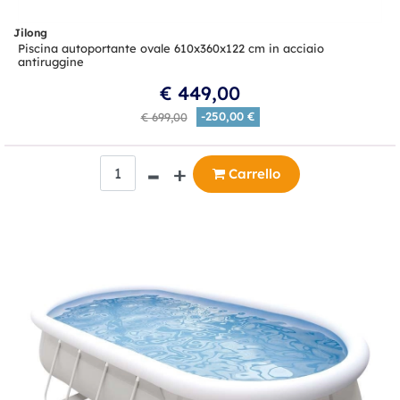
Jilong
Piscina autoportante ovale 610x360x122 cm in acciaio
antiruggine
€ 449,00
-250,00 €
€ 699,00
Quantità
Carrello