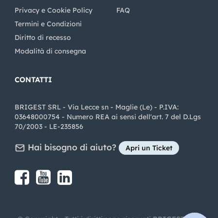
Privacy e Cookie Policy
FAQ
Termini e Condizioni
Diritto di recesso
Modalità di consegna
CONTATTI
BRIGEST SRL - Via Lecce sn - Maglie (Le) - P.IVA:
03648000754 - Numero REA ai sensi dell'art. 7 del D.Lgs
70/2003 - LE-235856
Hai bisogno di aiuto?
Apri un Ticket
Share on Facebook
Share on youtube
Share on LinkedIn
Share on Instagram