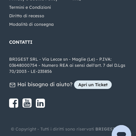
Termini e Condizioni
Diritto di recesso
Modalità di consegna
CONTATTI
BRIGEST SRL - Via Lecce sn - Maglie (Le) - P.IVA:
03648000754 - Numero REA ai sensi dell'art. 7 del D.Lgs
70/2003 - LE-235856
Hai bisogno di aiuto?
Apri un Ticket
Share on Facebook
Share on youtube
Share on LinkedIn
Share on Instagram
© Copyright - Tutti i diritti sono riservati
BRIGEST SRL