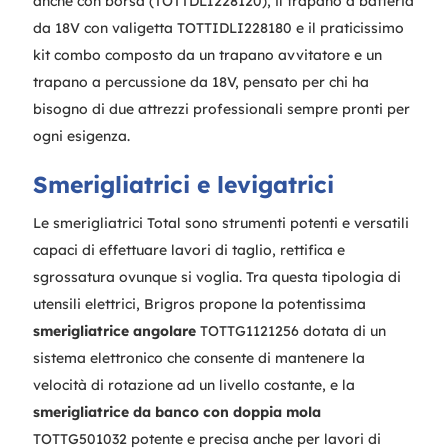
anche con borsa (TOTTDLI228120), il trapano a batteria
da 18V con valigetta TOTTIDLI228180 e il praticissimo
kit combo composto da un trapano avvitatore e un
trapano a percussione da 18V, pensato per chi ha
bisogno di due attrezzi professionali sempre pronti per
ogni esigenza.
Smerigliatrici e levigatrici
Le smerigliatrici Total sono strumenti potenti e versatili
capaci di effettuare lavori di taglio, rettifica e
sgrossatura ovunque si voglia. Tra questa tipologia di
utensili elettrici, Brigros propone la potentissima
smerigliatrice angolare
TOTTG1121256 dotata di un
sistema elettronico che consente di mantenere la
velocità di rotazione ad un livello costante, e la
smerigliatrice da banco con doppia mola
TOTTG501032 potente e precisa anche per lavori di