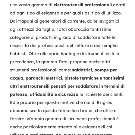
una vasta gamma di
elettroutensili professionali
adatti
ad ogni tipo di esigenza e per qualsiasi tipo di utilizzo.
Dai trapani ai generatori di corrente, dalle levigatrici
agli attrezzi da taglio, Total abbraccia tantissime
categorie di prodotti in grado di soddisfare tutte le
necessità dei professionisti del settore o dei semplici
hobbisti. Oltre alle varie tipologie di strumenti visti in
precedenza, la gamma Total propone anche altri
strumenti professionali come:
saldatrici, pompe per
acqua, paranchi elettrici, pistole termiche e tantissimi
altri elettroutensili pensati per soddisfare in termini di
potenza, affidabilità e sicurezza
le richieste dei clienti.
Ed è proprio per questo motivo che noi di Brigros
abbiamo scelto questo fantastico brand, che oltre a
fornire un’ampia gamma di strumenti professionali è
anche particolarmente attento alle esigenze di chi
utilizza questi attrezzi da lavoro quotidianamente.