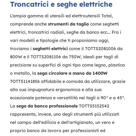
Troncatrici e seghe elettriche
L’ampia gamma di utensili ed elettroutensili Total,
comprende anche
strumenti da taglio
come seghetti
elettrici, troncatrici radiali, seghe da banco ecc…. Fra i
vari modelli e tipologie che ti proponiamo oggi,
troviamo i
seghetti elettrici
come il TOTTS2081006 da
800W e il TOTTS2081106 da 750W, ideali per tagli di
precisione su superfici di ogni tipo come legno, plastica
o metallo, la
sega circolare a mano da 1400W
TOTTS1141856 affidabile e comoda da utilizzare, grazie
alla sua impugnatura ergonomica e alla sua
eccezionale potenza e versatilità nei tagli a 90° e a 45°.
La
sega da banco professionale
TOTTS5152542
rappresenta, invece, uno degli strumenti più utilizzati
nel campo dell'edilizia e dell'artigianato, un vero e
proprio banco da lavoro per professionisti ed