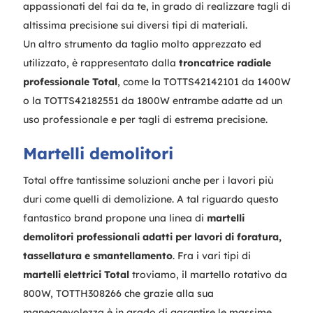
appassionati del fai da te, in grado di realizzare tagli di
altissima precisione sui diversi tipi di materiali.
Un altro strumento da taglio molto apprezzato ed
utilizzato, è rappresentato dalla
troncatrice radiale
professionale Total
, come la TOTTS42142101 da 1400W
o la TOTTS42182551 da 1800W entrambe adatte ad un
uso professionale e per tagli di estrema precisione.
Martelli demolitori
Total offre tantissime soluzioni anche per i lavori più
duri come quelli di demolizione. A tal riguardo questo
fantastico brand propone una linea di
martelli
demolitori professionali adatti per lavori di foratura,
tassellatura e smantellamento
. Fra i vari tipi di
martelli elettrici Total
troviamo, il martello rotativo da
800W, TOTTH308266 che grazie alla sua
maneggevolezza è in grado di garantire le massime