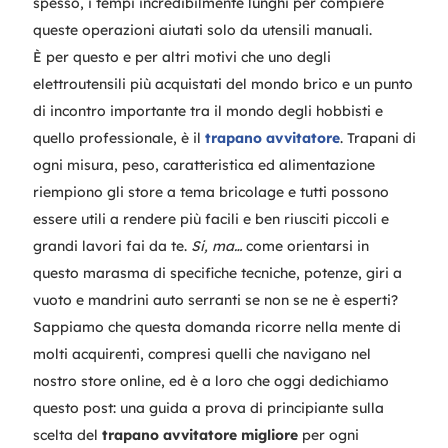
spesso, i tempi incredibilmente lunghi per compiere
queste operazioni aiutati solo da utensili manuali.
È per questo e per altri motivi che uno degli
elettroutensili più acquistati del mondo brico e un punto
di incontro importante tra il mondo degli hobbisti e
quello professionale, è il
trapano avvitatore
. Trapani di
ogni misura, peso, caratteristica ed alimentazione
riempiono gli store a tema bricolage e tutti possono
essere utili a rendere più facili e ben riusciti piccoli e
grandi lavori fai da te.
Si, ma…
come orientarsi in
questo marasma di specifiche tecniche, potenze, giri a
vuoto e mandrini auto serranti se non se ne è esperti?
Sappiamo che questa domanda ricorre nella mente di
molti acquirenti, compresi quelli che navigano nel
nostro store online, ed è a loro che oggi dedichiamo
questo post: una guida a prova di principiante sulla
scelta del
trapano avvitatore migliore
per ogni