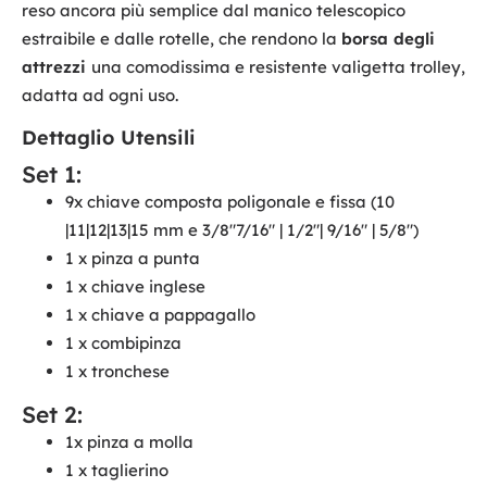
reso ancora più semplice dal manico telescopico
estraibile e dalle rotelle, che rendono la
borsa degli
attrezzi
una comodissima e resistente valigetta trolley,
adatta ad ogni uso.
Dettaglio Utensili
Set 1:
9x chiave composta poligonale e fissa (10
|11|12|13|15 mm e 3/8"7/16" | 1/2"| 9/16" | 5/8")
1 x pinza a punta
1 x chiave inglese
1 x chiave a pappagallo
1 x combipinza
1 x tronchese
Set 2:
1x pinza a molla
1 x taglierino