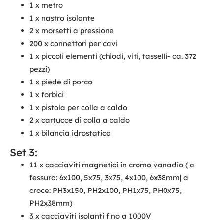
1 x metro
1 x nastro isolante
2 x morsetti a pressione
200 x connettori per cavi
1 x piccoli elementi (chiodi, viti, tasselli- ca. 372
pezzi)
1 x piede di porco
1 x forbici
1 x pistola per colla a caldo
2 x cartucce di colla a caldo
1 x bilancia idrostatica
Set 3:
11 x cacciaviti magnetici in cromo vanadio ( a
fessura: 6x100, 5x75, 3x75, 4x100, 6x38mm| a
croce: PH3x150, PH2x100, PH1x75, PH0x75,
PH2x38mm)
3 x cacciaviti isolanti fino a 1000V