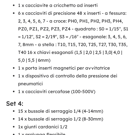
1 x cacciavite a cricchetto ad inserti
6 x cacciaviti di precisione 48 x inserti - a fessura:
2, 3, 4, 5, 6, 7 - a croce: PH0, PH1, PH2, PH3, PH4,
PZ0, PZ1, PZ2, PZ3, PZ4 - quadrato : S0 = 1/15", S1
= 1/12", S2 = 2/19", S3 = /16" - esagonale: 3, 4, 5, 6,
7, 8mm - a stella : T10, T15, T20, T25, T27, T30, T35,
T40 16 x chiavi esagonali (1,5 | 2,0 | 2,5 | 3,0| 4,0 |
5,0 | 5,5 | 6mm)
1 x porta inserti magnetici per avvitatrice
1 x dispositivo di controllo della pressione dei
pneumatici
1 x cacciaviti cercafase (100-500V)
Set 4:
15 x bussole di serraggio 1/4 (4-14mm)
14 x bussole di serraggio 1/2 (8-30mm)
1x giunti cardanici 1/2
1 x prolunga flessibile