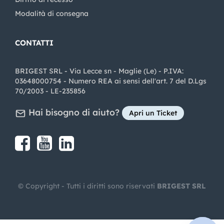
Modalità di consegna
CONTATTI
BRIGEST SRL - Via Lecce sn - Maglie (Le) - P.IVA:
03648000754 - Numero REA ai sensi dell'art. 7 del D.Lgs
70/2003 - LE-235856
Hai bisogno di aiuto?
Apri un Ticket
Share on Facebook
Share on youtube
Share on LinkedIn
Share on Instagram
© Copyright - Tutti i diritti sono riservati
BRIGEST SRL