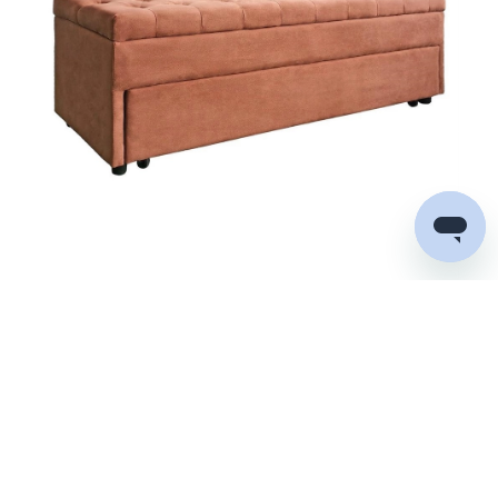
Panca pouf contenitore baule in velluto mattone - Pampa
€ 249,00
-100,00 €
€ 149,00
Mostra altri risultati