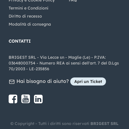
Privacy e Cookie Policy
FAQ
Termini e Condizioni
Diritto di recesso
Modalità di consegna
CONTATTI
BRIGEST SRL - Via Lecce sn - Maglie (Le) - P.IVA:
03648000754 - Numero REA ai sensi dell'art. 7 del D.Lgs
70/2003 - LE-235856
Hai bisogno di aiuto?
Apri un Ticket
Share on Facebook
Share on youtube
Share on LinkedIn
Share on Instagram
© Copyright - Tutti i diritti sono riservati
BRIGEST SRL