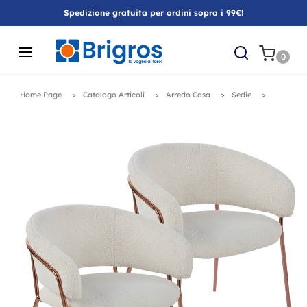
Spedizione gratuita per ordini sopra i 99€!
0
Home Page
Catalogo Articoli
Arredo Casa
Sedie