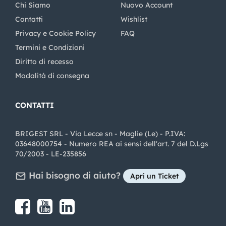
Chi Siamo
Nuovo Account
Contatti
Wishlist
Privacy e Cookie Policy
FAQ
Termini e Condizioni
Diritto di recesso
Modalità di consegna
CONTATTI
BRIGEST SRL - Via Lecce sn - Maglie (Le) - P.IVA:
03648000754 - Numero REA ai sensi dell'art. 7 del D.Lgs
70/2003 - LE-235856
Hai bisogno di aiuto?
Apri un Ticket
Share on Facebook
Share on youtube
Share on LinkedIn
Share on Instagram