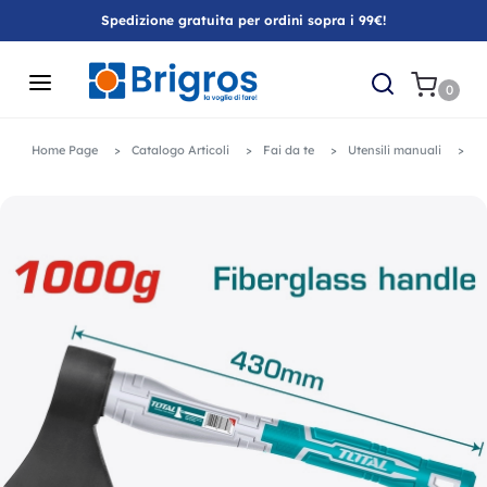
Spedizione gratuita per ordini sopra i 99€!
0
Home Page
Catalogo Articoli
Fai da te
Utensili manuali