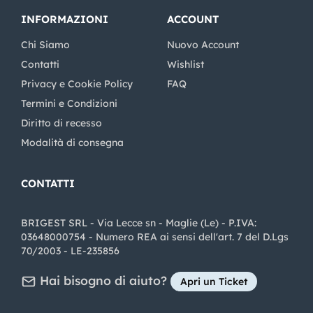
INFORMAZIONI
ACCOUNT
Chi Siamo
Nuovo Account
Contatti
Wishlist
Privacy e Cookie Policy
FAQ
Termini e Condizioni
Diritto di recesso
Modalità di consegna
CONTATTI
BRIGEST SRL - Via Lecce sn - Maglie (Le) - P.IVA:
03648000754 - Numero REA ai sensi dell'art. 7 del D.Lgs
70/2003 - LE-235856
Hai bisogno di aiuto?
Apri un Ticket
Share on Facebook
Share on youtube
Share on LinkedIn
Share on Instagram