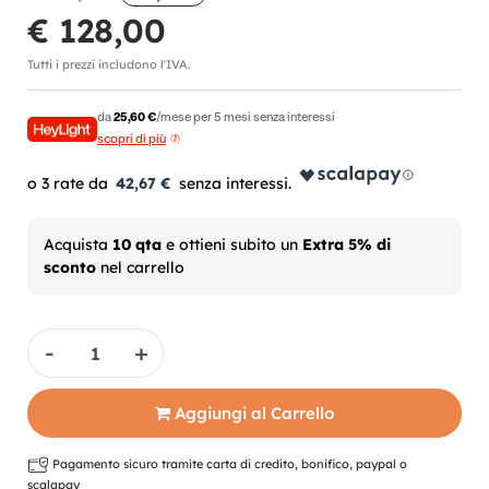
€ 128,00
Tutti i prezzi includono l'IVA.
da
25,60 €
/mese per 5 mesi senza interessi
scopri di più
42,67 €
Acquista
10 qta
e ottieni subito un
Extra 5% di
sconto
nel carrello
Quantità
Aggiungi al Carrello
Pagamento sicuro tramite carta di credito, bonifico, paypal o
scalapay