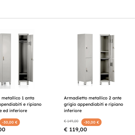
metallico 1 anta
Armadietto metallico 2 ante
ppendiabiti e ripiano
grigio appendiabiti e ripiano
e ed inferiore
inferiore
€ 149,00
-30,00 €
-30,00 €
00
€ 119,00