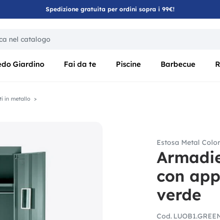
Spedizione gratuita per ordini sopra i 99€!
ica di un filtro aggiorna automaticamente gli altri filtri disponibili
edo Giardino
Fai da te
Piscine
Barbecue
R
i in metallo
Estosa Metal Colo
Armadie
con app
verde
Cod.
LUOB1.GREE