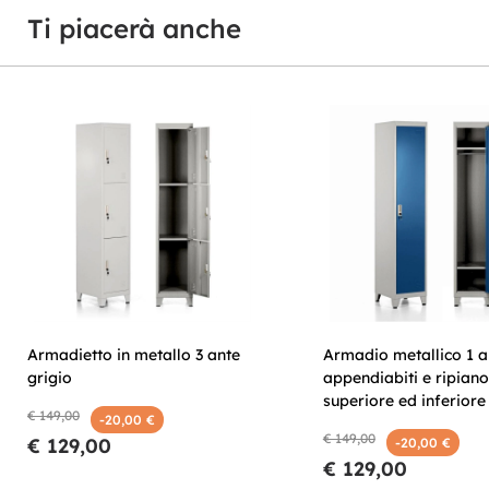
Ti piacerà anche
Armadietto in metallo 3 ante
Armadio metallico 1 a
grigio
appendiabiti e ripiano
superiore ed inferiore
€ 149,00
-20,00 €
€ 149,00
€ 129,00
-20,00 €
€ 129,00