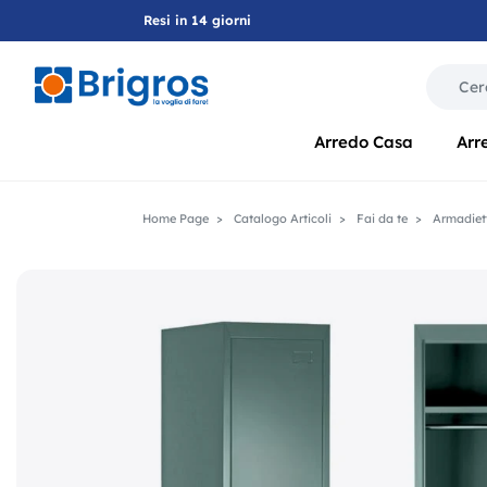
Resi in 14 giorni
La modif
Arredo Casa
Arr
Home Page
Catalogo Articoli
Fai da te
Armadiett