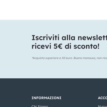
Iscriviti alla newslet
ricevi 5€ di sconto!​
*Acquisto superiore a 50 euro. Buono monouso, non risca
INFORMAZIONI
ACC
Chi Siamo
Nuov