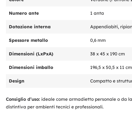
Numero ante
1 anta
Dotazione interna
Appendiabiti, ripian
Spessore metallo
0,6 mm
Dimensioni (LxPxA)
38 x 45 x 190 cm
Dimensioni imballo
196,5 x 50,5 x 11 cm
Design
Compatto e struttu
Consiglio d’uso:
ideale come armadietto personale o da lavo
distintiva per ambienti tecnici e professionali.