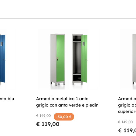
nta blu
Armadio metallico 1 anta
Armadio 
grigio con anta verde e piedini
grigio a
superior
€ 149,00
-30,00 €
€ 149,00
€ 119,00
€ 119,