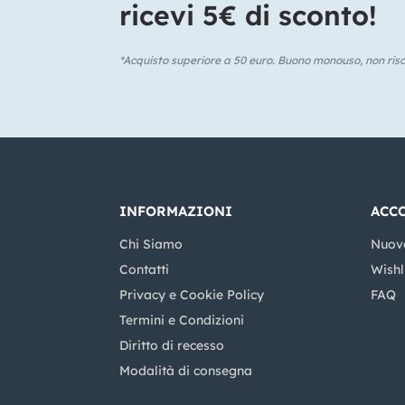
ricevi 5€ di sconto!​
*Acquisto superiore a 50 euro. Buono monouso, non risca
INFORMAZIONI
ACC
Chi Siamo
Nuov
Contatti
Wishl
Privacy e Cookie Policy
FAQ
Termini e Condizioni
Diritto di recesso
Modalità di consegna