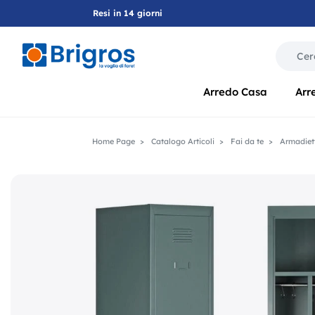
Resi in 14 giorni
La modif
Arredo Casa
Arr
Home Page
Catalogo Articoli
Fai da te
Armadiett