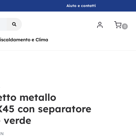
Aiuto e contatti
.
0
iscaldamento e Clima
r
tto metallo
45 con separatore
e verde
EN