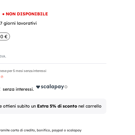
●
NON DISPONIBILE
 giorni lavorativi
00 €
'IVA.
mese per 5 mesi senza interessi
€
e ottieni subito un
Extra 5% di sconto
nel carrello
mite carta di credito, bonifico, paypal o scalapay