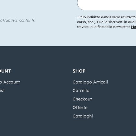
Il tuo indirizzo e-mail verrà utilizzat
ttabile in contanti.
corso, ecc.). Puoi disiscriverti in q
troverai alla fine della newsletter.
Mag
OUNT
SHOP
o Account
Catalogo Articoli
ist
Carrello
Checkout
Offerte
Cataloghi