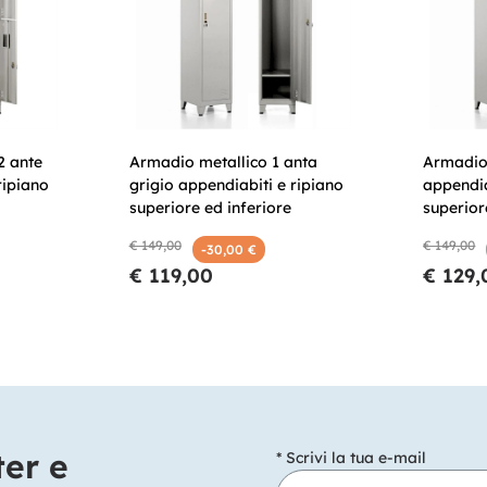
2 ante
Armadio metallico 1 anta
Armadio 
ripiano
grigio appendiabiti e ripiano
appendia
superiore ed inferiore
superior
€ 149,00
€ 149,00
-30,00 €
€ 119,00
€ 129,
ter e
* Scrivi la tua e-mail