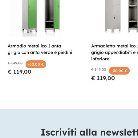
Armadio metallico 1 anta
Armadietto metallico 
grigio con anta verde e piedini
grigio appendiabiti e 
inferiore
€ 149,00
-30,00 €
€ 149,00
€ 119,00
-30,00 €
€ 119,00
Iscriviti alla newslet