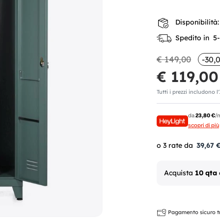
Disponibilità:
Spedito in 5-7
€ 149,00
-30,
€ 119,00
Tutti i prezzi includono l
da
23,80 €
/
scopri di più
39,67 
Acquista
10 qta
Pagamento sicuro tra