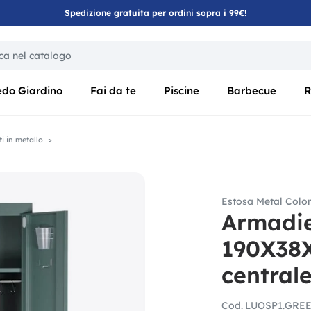
Spedizione gratuita per ordini sopra i 99€!
ica di un filtro aggiorna automaticamente gli altri filtri disponibili
edo Giardino
Fai da te
Piscine
Barbecue
R
i in metallo
Estosa Metal Colo
Armadie
190X38X
central
Cod.
LUOSP1.GRE