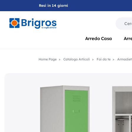
Resi in 14 giorni
La modif
Arredo Casa
Arr
Home Page
Catalogo Articoli
Fai da te
Armadiett