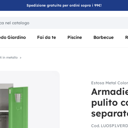
Spedizione gratuita per ordini sopra i 99€!
ica di un filtro aggiorna automaticamente gli altri filtri disponibili
edo Giardino
Fai da te
Piscine
Barbecue
R
i in metallo
Estosa Metal Colo
Armadie
pulito 
separat
Cod.
LUOSP1.VER