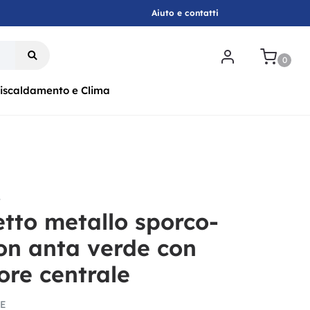
Aiuto e contatti
.
0
iscaldamento e Clima
r
tto metallo sporco-
con anta verde con
ore centrale
DE