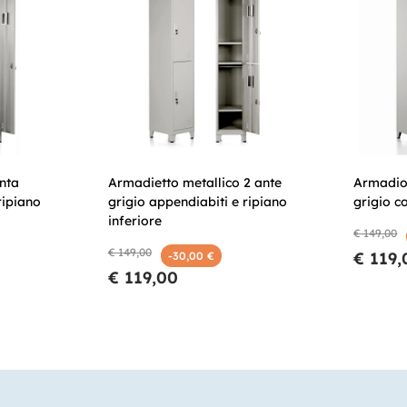
nta
Armadietto metallico 2 ante
Armadio 
ripiano
grigio appendiabiti e ripiano
grigio c
inferiore
€ 149,00
€ 149,00
€ 119,
-30,00 €
€ 119,00