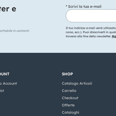
ter e
* Scrivi la tua e-mail
Il tuo indirizzo e-mail verrà utilizzat
ttabile in contanti.
corso, ecc.). Puoi disiscriverti in q
troverai alla fine della newsletter.
Mag
OUNT
SHOP
o Account
Catalogo Articoli
ist
Carrello
Checkout
Offerte
Cataloghi