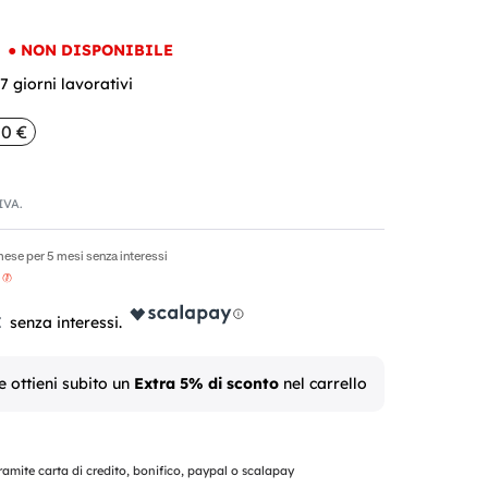
●
NON DISPONIBILE
 giorni lavorativi
00 €
'IVA.
mese per 5 mesi senza interessi
€
e ottieni subito un
Extra 5% di sconto
nel carrello
mite carta di credito, bonifico, paypal o scalapay