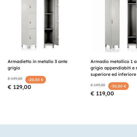
Armadietto in metallo 3 ante
Armadio metallico 1 a
grigio
grigio appendiabiti e 
superiore ed inferiore
€ 149,00
-20,00 €
€ 149,00
€ 129,00
-30,00 €
€ 119,00