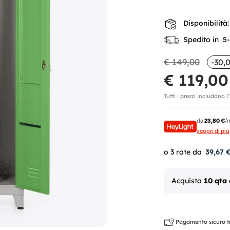
Disponibilità:
Spedito in 5-7
€ 149,00
-30,
€ 119,00
Tutti i prezzi includono l
da
23,80 €
/
scopri di più
39,67 
Acquista
10 qta
Pagamento sicuro tra