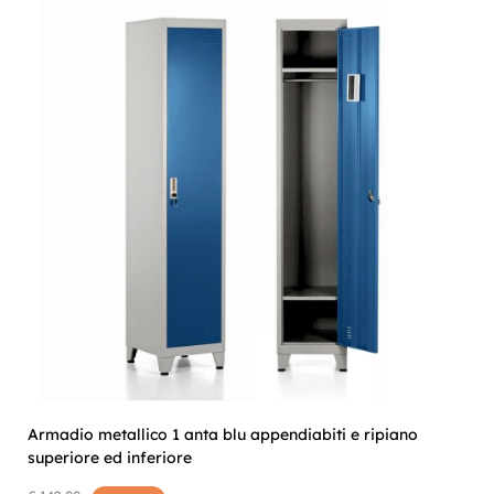
Armadio metallico 1 anta blu appendiabiti e ripiano
superiore ed inferiore