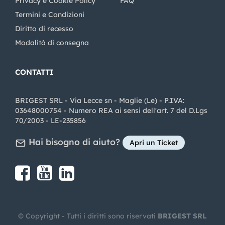
Privacy e Cookie Policy
FAQ
Termini e Condizioni
Diritto di recesso
Modalità di consegna
CONTATTI
BRIGEST SRL - Via Lecce sn - Maglie (Le) - P.IVA:
03648000754 - Numero REA ai sensi dell'art. 7 del D.Lgs
70/2003 - LE-235856
Hai bisogno di aiuto?
Apri un Ticket
Share on Facebook
Share on youtube
Share on LinkedIn
Share on Instagram
© Copyright - Tutti i diritti sono riservati
BRIGEST SRL