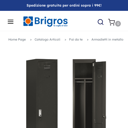
Spedizione gratuita per ordini sopra i 99€!
0
Home Page
Catalogo Articoli
Fai da te
Armadietti in metallo