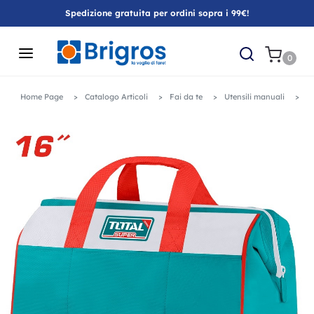
Spedizione gratuita per ordini sopra i 99€!
0
Home Page
Catalogo Articoli
Fai da te
Utensili manuali