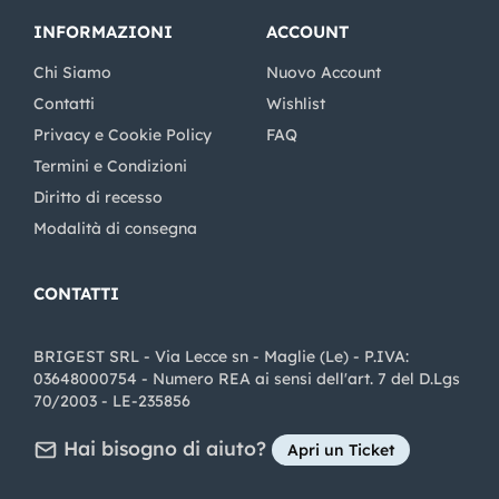
INFORMAZIONI
ACCOUNT
Chi Siamo
Nuovo Account
Contatti
Wishlist
Privacy e Cookie Policy
FAQ
Termini e Condizioni
Diritto di recesso
Modalità di consegna
CONTATTI
BRIGEST SRL - Via Lecce sn - Maglie (Le) - P.IVA:
03648000754 - Numero REA ai sensi dell'art. 7 del D.Lgs
70/2003 - LE-235856
Hai bisogno di aiuto?
Apri un Ticket
Share on Facebook
Share on youtube
Share on LinkedIn
Share on Instagram