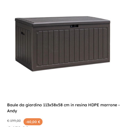
Baule da giardino 113x58x58 cm in resina HDPE marrone -
Andy
€ 199,00
-60,00 €