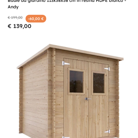
Baule da giardino 113x58x58 cm in resina HDPE bianco -
Andy
€ 199,00
-60,00 €
€ 139,00