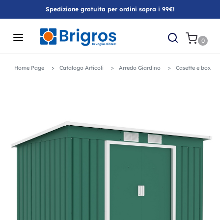
Spedizione gratuita per ordini sopra i 99€!
0
Home Page
Catalogo Articoli
Arredo Giardino
Casette e box