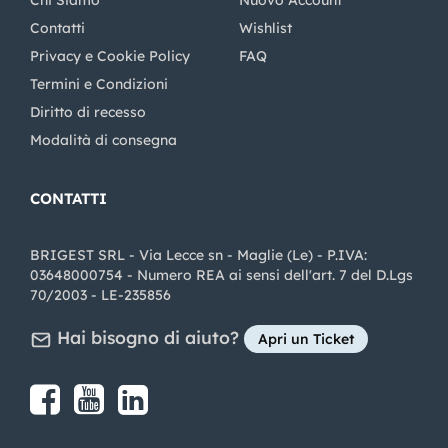
Chi Siamo
Nuovo Account
Contatti
Wishlist
Privacy e Cookie Policy
FAQ
Termini e Condizioni
Diritto di recesso
Modalità di consegna
CONTATTI
BRIGEST SRL - Via Lecce sn - Maglie (Le) - P.IVA:
03648000754 - Numero REA ai sensi dell'art. 7 del D.Lgs
70/2003 - LE-235856
Hai bisogno di aiuto?
Apri un Ticket
Share on Facebook
Share on youtube
Share on LinkedIn
Share on Instagram