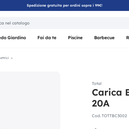
Spedizione gratuita per ordini sopra i 99€!
ica di un filtro aggiorna automaticamente gli altri filtri disponibili
edo Giardino
Fai da te
Piscine
Barbecue
R
ettrici
Total
Carica 
20A
Cod.
TOTTBC3002