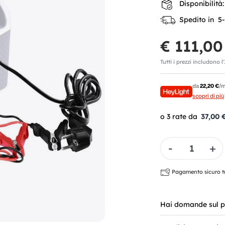
Disponibilità:
Spedito in 5-7
€ 111,00
Tutti i prezzi includono l
da
22,20 €
/m
scopri di più
37,00 
Quantità
Pagamento sicuro tra
Hai domande sul p