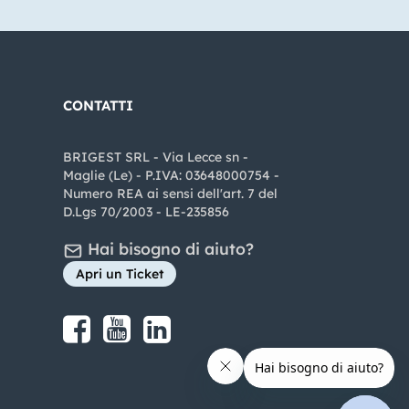
CONTATTI
BRIGEST SRL - Via Lecce sn -
Maglie (Le) - P.IVA: 03648000754 -
Numero REA ai sensi dell'art. 7 del
D.Lgs 70/2003 - LE-235856
Hai bisogno di aiuto?
Apri un Ticket
Share on Facebook
Share on youtube
Share on LinkedIn
Share on Instagram