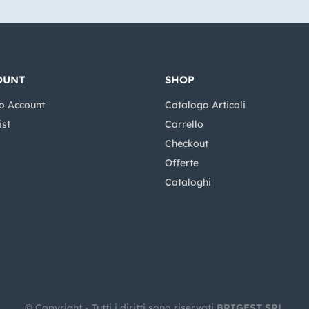
OUNT
SHOP
o Account
Catalogo Articoli
ist
Carrello
Checkout
Offerte
Cataloghi
© Copyright - Tutti i diritti sono riservati
BRIGEST SRL