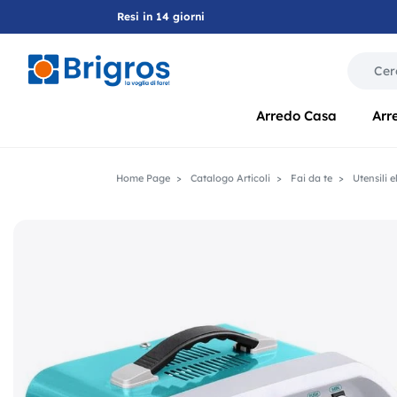
Resi in 14 giorni
La modif
Arredo Casa
Arr
Home Page
Catalogo Articoli
Fai da te
Utensili el