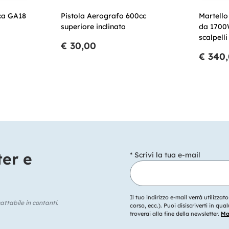
ca GA18
Pistola Aerografo 600cc
Martell
superiore inclinato
da 1700
scalpelli
€ 30,00
€ 340
ter e
* Scrivi la tua e-mail
Il tuo indirizzo e-mail verrà utilizzat
ttabile in contanti.
corso, ecc.). Puoi disiscriverti in q
troverai alla fine della newsletter.
Mag