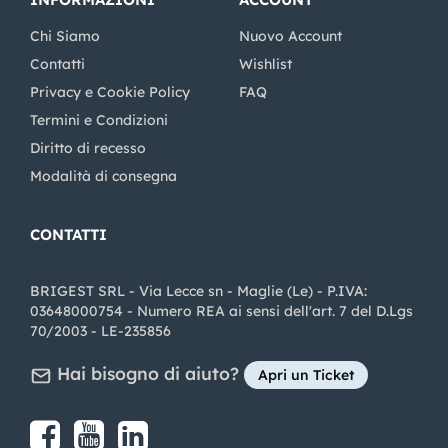
Chi Siamo
Nuovo Account
Contatti
Wishlist
Privacy e Cookie Policy
FAQ
Termini e Condizioni
Diritto di recesso
Modalità di consegna
CONTATTI
BRIGEST SRL - Via Lecce sn - Maglie (Le) - P.IVA:
03648000754 - Numero REA ai sensi dell'art. 7 del D.Lgs
70/2003 - LE-235856
Hai bisogno di aiuto?
Apri un Ticket
Share on Facebook
Share on youtube
Share on LinkedIn
Share on Instagram