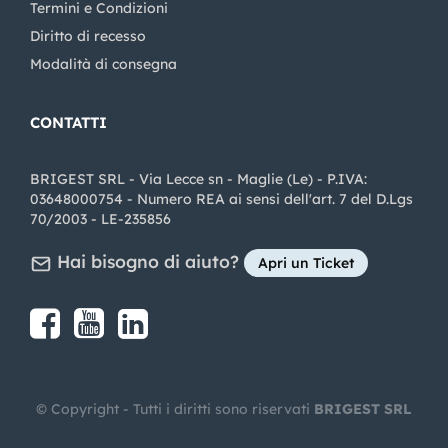
Termini e Condizioni
Diritto di recesso
Modalità di consegna
CONTATTI
BRIGEST SRL - Via Lecce sn - Maglie (Le) - P.IVA:
03648000754 - Numero REA ai sensi dell'art. 7 del D.Lgs
70/2003 - LE-235856
Hai bisogno di aiuto?
Apri un Ticket
Share on Facebook
Share on youtube
Share on LinkedIn
Share on Instagram
© Copyright - Tutti i diritti sono riservati
BRIGEST SRL