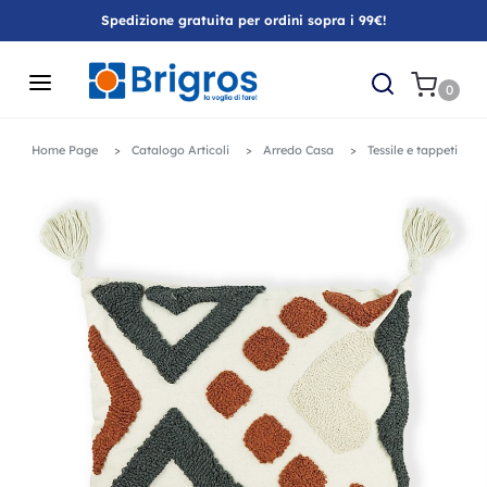
Spedizione gratuita per ordini sopra i 99€!
0
Home Page
Catalogo Articoli
Arredo Casa
Tessile e tappeti