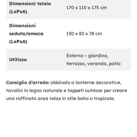
Dimensioni telaio
170 x 110 x 175 cm
(LxPxA)
Dimensioni
seduta/amaca
130 x 82 x 78 cm
(LxPxA)
Esterno – giardino,
Utilizzo
terrazzo, veranda, patio
Consiglio d’arredo
: abbinalo a lanterne decorative,
tavolini in legno naturale e tappeti outdoor per creare
una raffinata area relax in stile boho o tropicale.