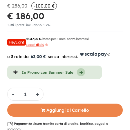
€ 286,00
-100,00 €
€ 186,00
Tutti i prezzi includono l'IVA.
da
37,20 €
/mese per 5 mesi senza interessi
scopri di più
62,00 €
In Promo con Summer Sale
Quantità
Aggiungi al Carrello
Pagamento sicuro tramite carta di credito, bonifico, paypal o
scalapay