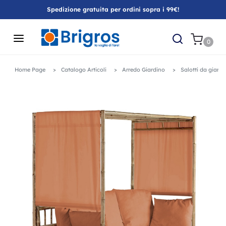
Spedizione gratuita per ordini sopra i 99€!
0
Home Page
Catalogo Articoli
Arredo Giardino
Salotti da giardi