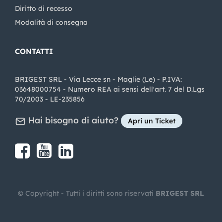
Diritto di recesso
Modalità di consegna
CONTATTI
BRIGEST SRL - Via Lecce sn - Maglie (Le) - P.IVA:
03648000754 - Numero REA ai sensi dell'art. 7 del D.Lgs
70/2003 - LE-235856
Hai bisogno di aiuto?
Apri un Ticket
Share on Facebook
Share on youtube
Share on LinkedIn
Share on Instagram
© Copyright - Tutti i diritti sono riservati
BRIGEST SRL