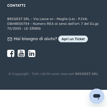
CONTATTI
BRIGEST SRL - Via Lecce sn - Maglie (Le) - P.IVA:
03648000754 - Numero REA ai sensi dell'art. 7 del D.Lgs
70/2003 - LE-235856
Hai bisogno di aiuto?
Apri un Ticket
Share on Facebook
Share on youtube
Share on LinkedIn
Share on Instagram
© Copyright - Tutti i diritti sono riservati
BRIGEST SRL