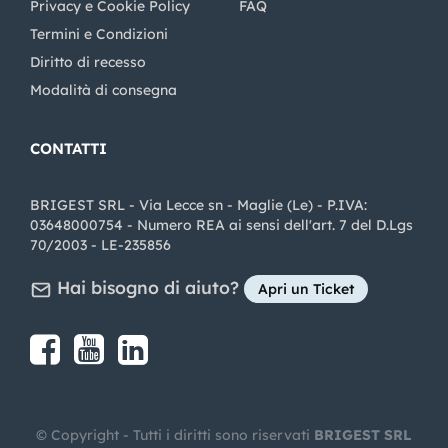
Privacy e Cookie Policy
FAQ
Termini e Condizioni
Diritto di recesso
Modalità di consegna
CONTATTI
BRIGEST SRL - Via Lecce sn - Maglie (Le) - P.IVA:
03648000754 - Numero REA ai sensi dell'art. 7 del D.Lgs
70/2003 - LE-235856
Hai bisogno di aiuto?
Apri un Ticket
Share on Facebook
Share on youtube
Share on LinkedIn
Share on Instagram
© Copyright - Tutti i diritti sono riservati
BRIGEST SRL