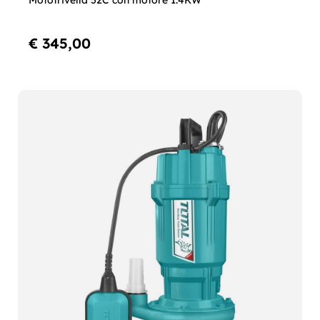
Mototrivella 52C con motore 1.4KW
€ 345,00