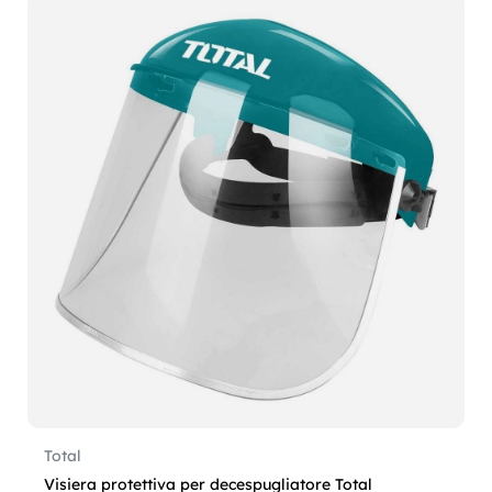
Total
Visiera protettiva per decespugliatore Total