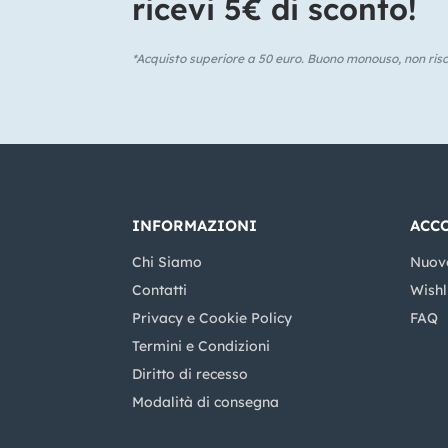
ricevi 5€ di sconto!​
*Acquisto superiore a 50 euro. Buono monouso, non risca
INFORMAZIONI
ACC
Chi Siamo
Nuov
Contatti
Wishl
Privacy e Cookie Policy
FAQ
Termini e Condizioni
Diritto di recesso
Modalità di consegna