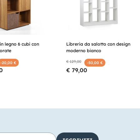
 in legno 6 cubi con
Libreria da salotto con design
orate
moderno bianco
€ 129,00
-20,00 €
-50,00 €
0
€ 79,00