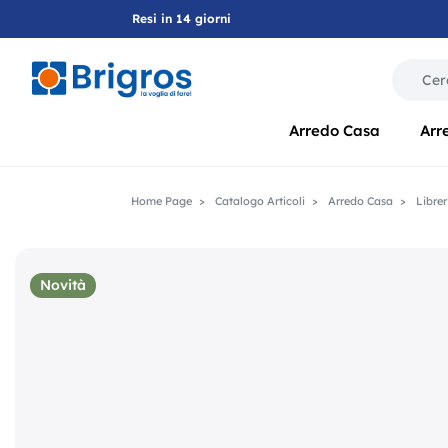
Resi in 14 giorni
La modif
Arredo Casa
Arr
Home Page
Catalogo Articoli
Arredo Casa
Librer
Novità