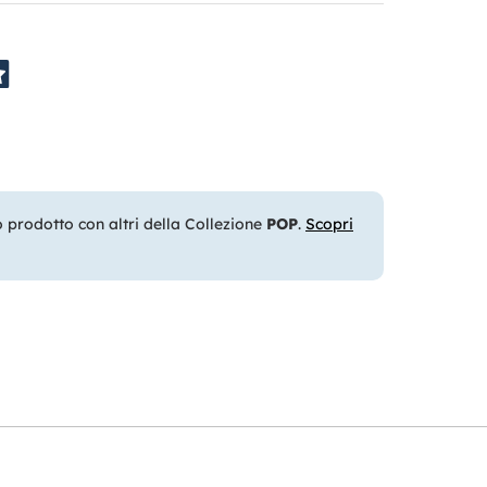
prodotto con altri della Collezione
POP
.
Scopri