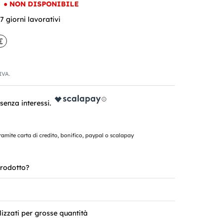
●
NON DISPONIBILE
 giorni lavorativi
€
'IVA.
mite carta di credito, bonifico, paypal o scalapay
rodotto?
lizzati per grosse quantità