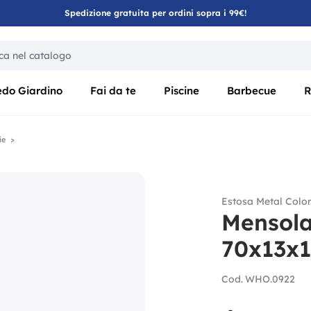
Spedizione gratuita per ordini sopra i 99€!
ica di un filtro aggiorna automaticamente gli altri filtri disponibili
edo Giardino
Fai da te
Piscine
Barbecue
R
ie
Estosa Metal Colo
Mensola
70x13x1
Cod.
WHO.0922