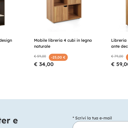
 design
Mobile libreria 4 cubi in legno
Libreria
naturale
ante dec
€ 59,00
€ 79,00
-25,00 €
€ 34,00
€ 59,0
ter e
* Scrivi la tua e-mail