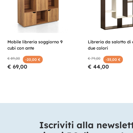
Mobile libreria soggiorno 9
Libreria da salotto di
cubi con ante
due colori
€ 89,00
€ 79,00
-20,00 €
-35,00 €
€ 69,00
€ 44,00
Iscriviti alla newslet