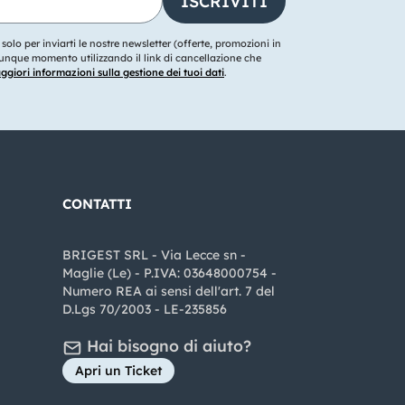
o solo per inviarti le nostre newsletter (offerte, promozioni in
ualunque momento utilizzando il link di cancellazione che
giori informazioni sulla gestione dei tuoi dati
.
CONTATTI
BRIGEST SRL - Via Lecce sn -
Maglie (Le) - P.IVA: 03648000754 -
Numero REA ai sensi dell'art. 7 del
D.Lgs 70/2003 - LE-235856
Hai bisogno di aiuto?
Apri un Ticket