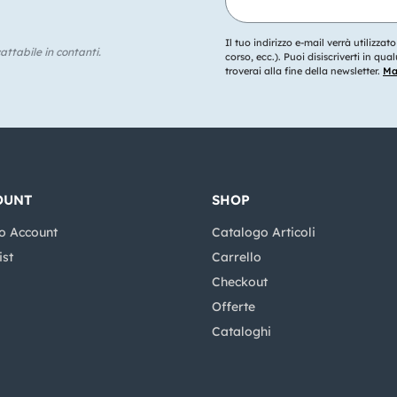
Il tuo indirizzo e-mail verrà utilizzat
ttabile in contanti.
corso, ecc.). Puoi disiscriverti in q
troverai alla fine della newsletter.
Mag
OUNT
SHOP
o Account
Catalogo Articoli
ist
Carrello
Checkout
Offerte
Cataloghi