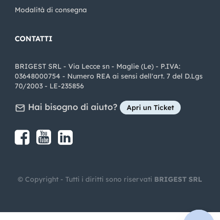
Modalità di consegna
CONTATTI
BRIGEST SRL - Via Lecce sn - Maglie (Le) - P.IVA:
03648000754 - Numero REA ai sensi dell'art. 7 del D.Lgs
70/2003 - LE-235856
Hai bisogno di aiuto?
Apri un Ticket
Share on Facebook
Share on youtube
Share on LinkedIn
Share on Instagram
© Copyright - Tutti i diritti sono riservati
BRIGEST SRL