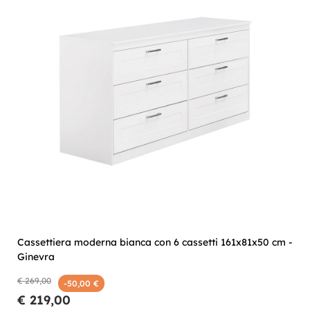
Cassettiera moderna bianca con 6 cassetti 161x81x50 cm -
Ginevra
€ 269,00
-50,00 €
€ 219,00