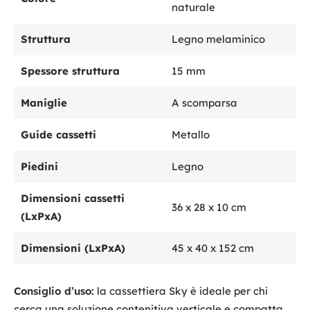
naturale
Struttura
Legno melaminico
Spessore struttura
15 mm
Maniglie
A scomparsa
Guide cassetti
Metallo
Piedini
Legno
Dimensioni cassetti
36 x 28 x 10 cm
(LxPxA)
Dimensioni (LxPxA)
45 x 40 x 152 cm
Consiglio d’uso:
la cassettiera Sky è ideale per chi
cerca una soluzione contenitiva verticale e compatta,