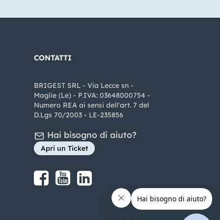
CONTATTI
BRIGEST SRL - Via Lecce sn -
Maglie (Le) - P.IVA: 03648000754 -
Numero REA ai sensi dell'art. 7 del
D.Lgs 70/2003 - LE-235856
Hai bisogno di aiuto?
Apri un Ticket
Share on Facebook
Share on youtube
Share on LinkedIn
Share on Instagram