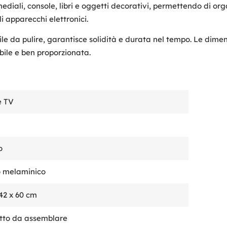
ediali, console, libri e oggetti decorativi, permettendo di org
i apparecchi elettronici.
cile da pulire, garantisce solidità e durata nel tempo. Le dime
bile e ben proporzionata.
e TV
o
 melaminico
42 x 60 cm
tto da assemblare