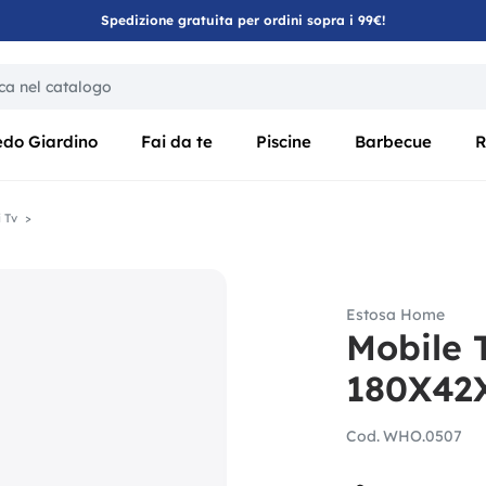
Spedizione gratuita per ordini sopra i 99€!
ica di un filtro aggiorna automaticamente gli altri filtri disponibili
edo Giardino
Fai da te
Piscine
Barbecue
R
 Tv
Estosa Home
Mobile 
180X42X
Cod.
WHO.0507