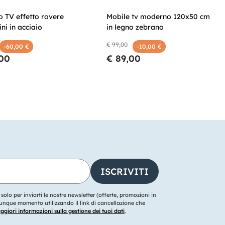
o TV effetto rovere
Mobile tv moderno 120x50 cm
ni in acciaio
in legno zebrano
€ 99,00
-60,00 €
-10,00 €
,00
€ 89,00
o solo per inviarti le nostre newsletter (offerte, promozioni in
ualunque momento utilizzando il link di cancellazione che
giori informazioni sulla gestione dei tuoi dati
.