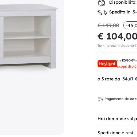
Disponibilità:
Spedito in 5-7
€ 149,00
-45,
€ 104,0
Tutti i prezzi includono l
da
20,80 €
/m
scopri di più
34,67 
Pagamento sicuro tra
Hai domande sul p
Spedizione e resi