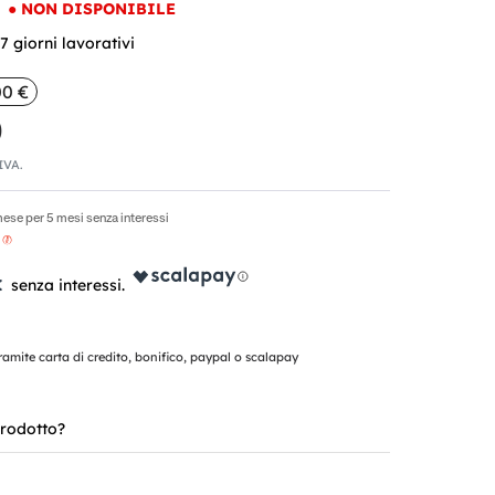
●
NON DISPONIBILE
 giorni lavorativi
00 €
0
'IVA.
ese per 5 mesi senza interessi
€
mite carta di credito, bonifico, paypal o scalapay
rodotto?