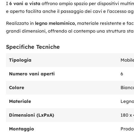
I
6 vani a vista
offrono ampio spazio per dispositivi multim
e aperto facilita anche il passaggio dei cavi e l’accesso agl
Realizzato in
legno melaminico
, materiale resistente e fa
grandi dimensioni, offrendo al contempo una struttura sta
Specifiche Tecniche
Tipologia
Mobil
Numero vani aperti
6
Colore
Bianc
Materiale
Legno
Dimensioni (LxPxA)
180 x 
Montaggio
Prodo