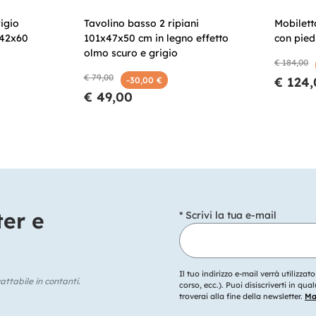
igio
Tavolino basso 2 ripiani
Mobilett
x42x60
101x47x50 cm in legno effetto
con piedi
olmo scuro e grigio
€ 184,00
€ 79,00
€ 124
-30,00 €
€ 49,00
ter e
* Scrivi la tua e-mail
Il tuo indirizzo e-mail verrà utilizzat
ttabile in contanti.
corso, ecc.). Puoi disiscriverti in q
troverai alla fine della newsletter.
Mag