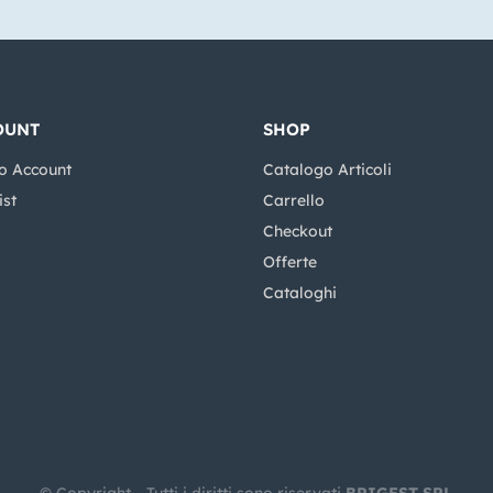
OUNT
SHOP
o Account
Catalogo Articoli
ist
Carrello
Checkout
Offerte
Cataloghi
© Copyright - Tutti i diritti sono riservati
BRIGEST SRL