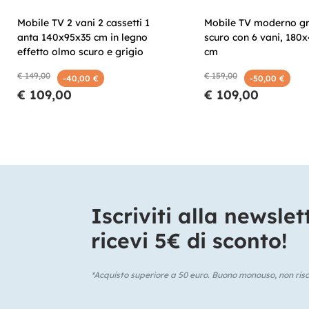
Mobile TV 2 vani 2 cassetti 1
Mobile TV moderno gr
anta 140x95x35 cm in legno
scuro con 6 vani, 180
effetto olmo scuro e grigio
cm
€ 149,00
€ 159,00
-40,00 €
-50,00 €
€ 109,00
€ 109,00
Iscriviti alla newslet
ricevi 5€ di sconto!​
*Acquisto superiore a 50 euro. Buono monouso, non risca