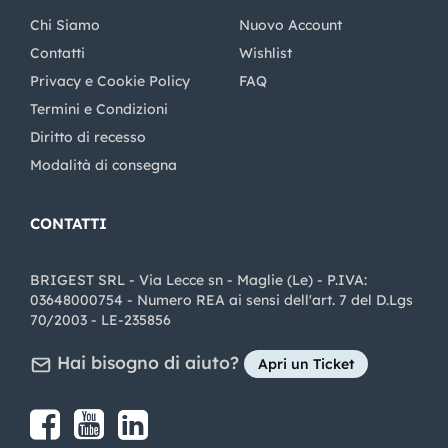
Chi Siamo
Nuovo Account
Contatti
Wishlist
Privacy e Cookie Policy
FAQ
Termini e Condizioni
Diritto di recesso
Modalità di consegna
CONTATTI
BRIGEST SRL - Via Lecce sn - Maglie (Le) - P.IVA:
03648000754 - Numero REA ai sensi dell'art. 7 del D.Lgs
70/2003 - LE-235856
Hai bisogno di aiuto?
Apri un Ticket
Share on Facebook
Share on youtube
Share on LinkedIn
Share on Instagram