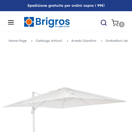
Spedizione gratuita per ordini sopra i 99€!
0
Home Page
Catalogo Articoli
Arredo Giardino
Ombrelloni da g