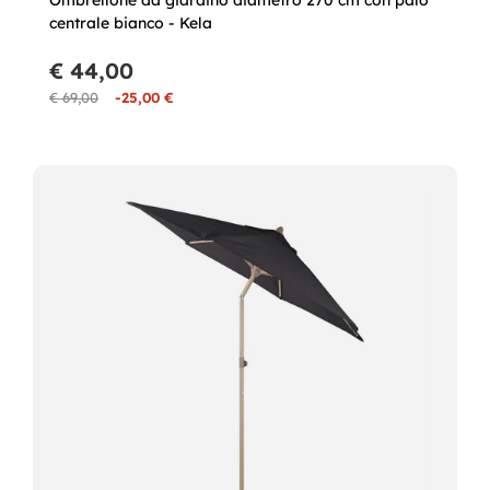
Ombrellone da giardino diametro 270 cm con palo
centrale bianco - Kela
€ 44,00
€ 69,00
-25,00 €