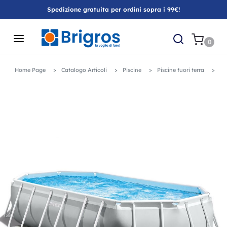
Spedizione gratuita per ordini sopra i 99€!
0
Home Page
Catalogo Articoli
Piscine
Piscine fuori terra