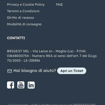
Privacy e Cookie Policy
FAQ
Termini e Condizioni
Diritto di recesso
Modalità di consegna
CONTATTI
BRIGEST SRL - Via Lecce sn - Maglie (Le) - P.IVA:
03648000754 - Numero REA ai sensi dell'art. 7 del D.Lgs
70/2003 - LE-235856
Hai bisogno di aiuto?
Apri un Ticket
Share on Facebook
Share on youtube
Share on LinkedIn
Share on Instagram