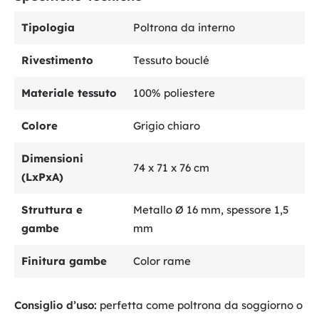
Tipologia
Poltrona da interno
Rivestimento
Tessuto bouclé
Materiale tessuto
100% poliestere
Colore
Grigio chiaro
Dimensioni
74 x 71 x 76 cm
(LxPxA)
Struttura e
Metallo Ø 16 mm, spessore 1,5
gambe
mm
Finitura gambe
Color rame
Consiglio d’uso:
perfetta come poltrona da soggiorno o