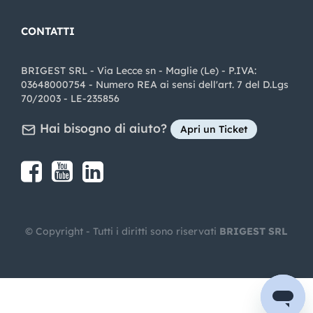
CONTATTI
BRIGEST SRL - Via Lecce sn - Maglie (Le) - P.IVA:
03648000754 - Numero REA ai sensi dell'art. 7 del D.Lgs
70/2003 - LE-235856
Hai bisogno di aiuto?
Apri un Ticket
Share on Facebook
Share on youtube
Share on LinkedIn
Share on Instagram
© Copyright - Tutti i diritti sono riservati
BRIGEST SRL