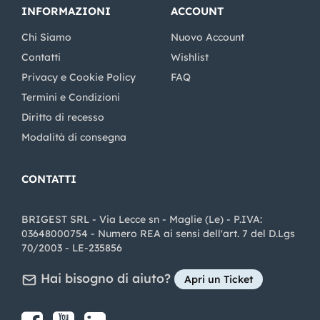
INFORMAZIONI
ACCOUNT
Chi Siamo
Nuovo Account
Contatti
Wishlist
Privacy e Cookie Policy
FAQ
Termini e Condizioni
Diritto di recesso
Modalità di consegna
CONTATTI
BRIGEST SRL - Via Lecce sn - Maglie (Le) - P.IVA:
03648000754 - Numero REA ai sensi dell'art. 7 del D.Lgs
70/2003 - LE-235856
Hai bisogno di aiuto?
Apri un Ticket
Share on Facebook
Share on youtube
Share on LinkedIn
Share on Instagram