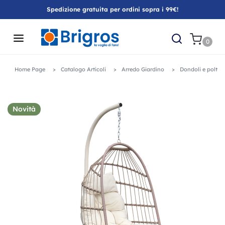
Spedizione gratuita per ordini sopra i 99€!
0
Home Page
Catalogo Articoli
Arredo Giardino
Dondoli e poltro
Novità