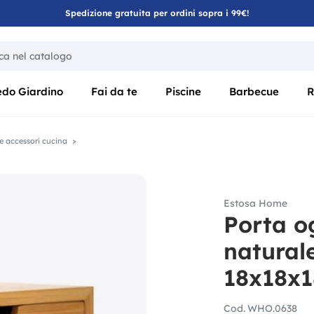
Spedizione gratuita per ordini sopra i 99€!
ica di un filtro aggiorna automaticamente gli altri filtri disponibili
edo Giardino
Fai da te
Piscine
Barbecue
R
 e accessori cucina
Estosa Home
Porta o
naturale
18x18x
Cod.
WHO.0638