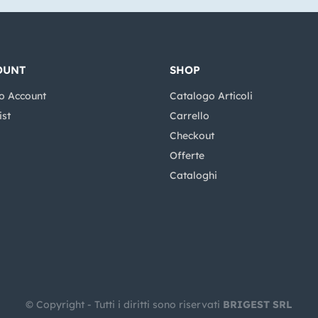
OUNT
SHOP
o Account
Catalogo Articoli
ist
Carrello
Checkout
Offerte
Cataloghi
© Copyright - Tutti i diritti sono riservati
BRIGEST SRL