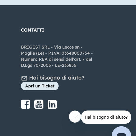
CONTATTI
BRIGEST SRL - Via Lecce sn -
Maglie (Le) - P.IVA: 03648000754 -
Numero REA ai sensi dell'art. 7 del
D.Lgs 70/2003 - LE-235856
Hai bisogno di aiuto?
Apri un Ticket
Share on Facebook
Share on youtube
Share on LinkedIn
Share on Instagram