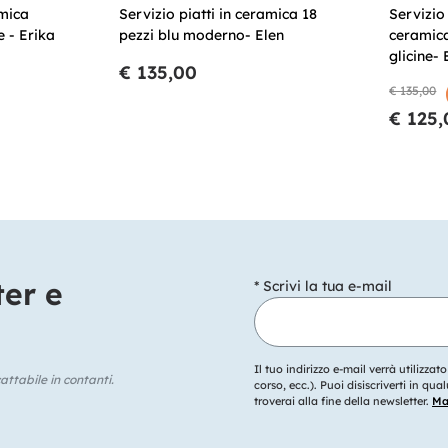
amica
Servizio piatti in ceramica 18
Servizio
e - Erika
pezzi blu moderno- Elen
ceramic
glicine- 
€ 135,00
€ 135,00
€ 125,
ter e
* Scrivi la tua e-mail
Il tuo indirizzo e-mail verrà utilizzat
ttabile in contanti.
corso, ecc.). Puoi disiscriverti in q
troverai alla fine della newsletter.
Mag