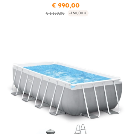
€ 990,00
-160,00 €
€ 1.150,00