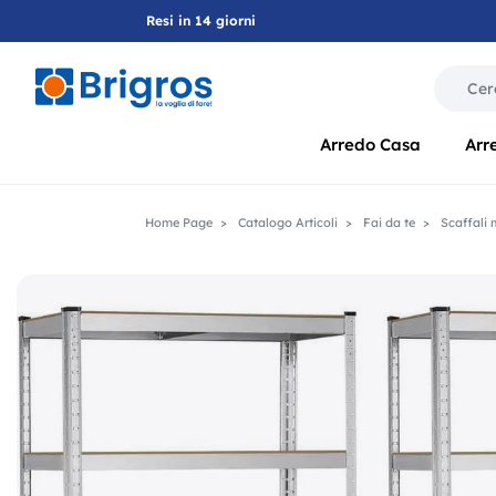
Resi in 14 giorni
La modif
Arredo Casa
Arr
Home Page
Catalogo Articoli
Fai da te
Scaffali m