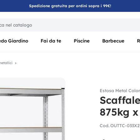
Spedizione gratuita per ordini sopra i 99€!
ica di un filtro aggiorna automaticamente gli altri filtri disponibili
edo Giardino
Fai da te
Piscine
Barbecue
R
etallici
Estosa Metal Colo
Scaffale
875kg x
Cod.
OUTTC-033X2