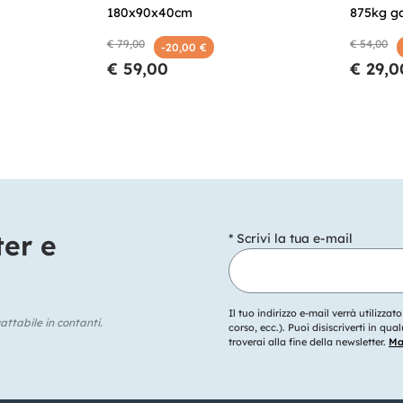
180x90x40cm
875kg g
€ 79,00
€ 54,00
-20,00 €
€ 59,00
€ 29,0
ter e
* Scrivi la tua e-mail
Il tuo indirizzo e-mail verrà utilizzat
ttabile in contanti.
corso, ecc.). Puoi disiscriverti in q
troverai alla fine della newsletter.
Mag