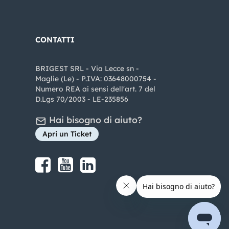
CONTATTI
BRIGEST SRL - Via Lecce sn -
Maglie (Le) - P.IVA: 03648000754 -
Numero REA ai sensi dell'art. 7 del
D.Lgs 70/2003 - LE-235856
Hai bisogno di aiuto?
Apri un Ticket
Share on Facebook
Share on youtube
Share on LinkedIn
Share on Instagram