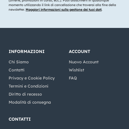
(offerte, promozioni in corso, ecc.). Puoi disiscriverti in qualunque
momento utilizzando il link di cancellazione che troverai alla fine della
newsletter.
Maggiori informazioni sulla gestione dei tuoi dati
.
INFORMAZIONI
ACCOUNT
Chi Siamo
Nuovo Account
Contatti
Wishlist
Privacy e Cookie Policy
FAQ
Termini e Condizioni
Diritto di recesso
Modalità di consegna
CONTATTI