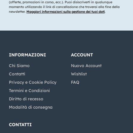
(offerte, promozioni in corso, ecc.). Puoi disiscriverti in qualunque
momento utilizzando il link di cancellazione che troverai alla fine della
newsletter.
Maggiori informazioni sulla gestione dei tuoi dati
.
INFORMAZIONI
ACCOUNT
Chi Siamo
Nuovo Account
Contatti
Wishlist
Privacy e Cookie Policy
FAQ
Termini e Condizioni
Diritto di recesso
Modalità di consegna
CONTATTI