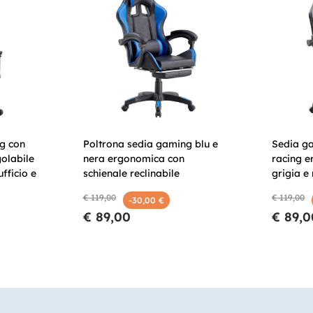
g con
Poltrona sedia gaming blu e
Sedia ga
olabile
nera ergonomica con
racing e
ufficio e
schienale reclinabile
grigia e
€ 119,00
€ 119,00
-30,00 €
€ 89,00
€ 89,0