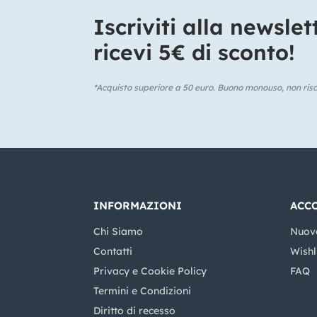
Iscriviti alla newslet
ricevi 5€ di sconto!​
*Acquisto superiore a 50 euro. Buono monouso, non risca
INFORMAZIONI
ACC
Chi Siamo
Nuov
Contatti
Wishl
Privacy e Cookie Policy
FAQ
Termini e Condizioni
Diritto di recesso