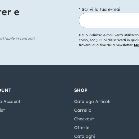
ter e
* Scrivi la tua e-mail
Il tuo indirizzo e-mail verrà utilizzat
ttabile in contanti.
corso, ecc.). Puoi disiscriverti in q
troverai alla fine della newsletter.
Mag
OUNT
SHOP
o Account
Catalogo Articoli
ist
Carrello
Checkout
Offerte
Cataloghi