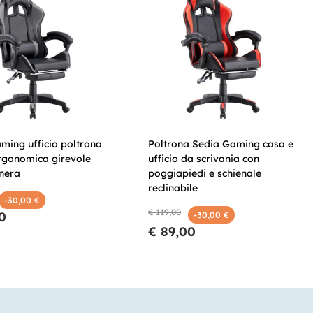
ming ufficio poltrona
Poltrona Sedia Gaming casa e
rgonomica girevole
ufficio da scrivania con
 nera
poggiapiedi e schienale
reclinabile
-30,00 €
€ 119,00
0
-30,00 €
€ 89,00