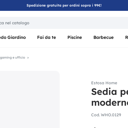
Spedizione gratuita per ordini sopra i 99€!
ica di un filtro aggiorna automaticamente gli altri filtri disponibili
edo Giardino
Fai da te
Piscine
Barbecue
R
 gaming e ufficio
Estosa Home
Sedia pe
moderno
Cod.
WHO.0129