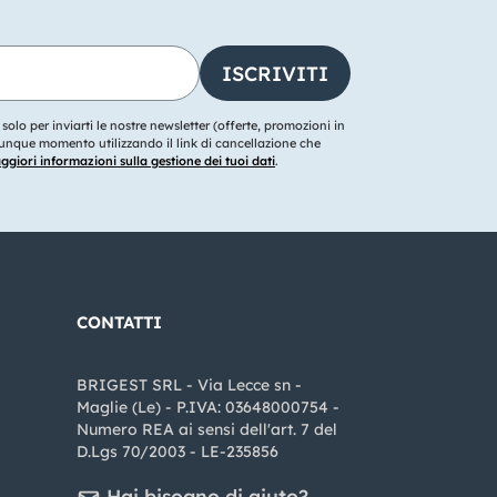
o solo per inviarti le nostre newsletter (offerte, promozioni in
ualunque momento utilizzando il link di cancellazione che
giori informazioni sulla gestione dei tuoi dati
.
CONTATTI
BRIGEST SRL - Via Lecce sn -
Maglie (Le) - P.IVA: 03648000754 -
Numero REA ai sensi dell'art. 7 del
D.Lgs 70/2003 - LE-235856
Hai bisogno di aiuto?