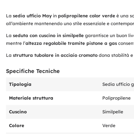
La
sedia ufficio May
in
polipropilene color verde
è una so
all’ambiente mantenendo uno stile essenziale e contempo
La
seduta con cuscino in similpelle
garantisce un buon live
mentre l’
altezza regolabile tramite pistone a gas
consente
La
struttura tubolare in acciaio cromato
dona stabilità e
Specifiche Tecniche
Tipologia
Sedia ufficio 
Materiale struttura
Polipropilene
Cuscino
Similpelle
Colore
Verde