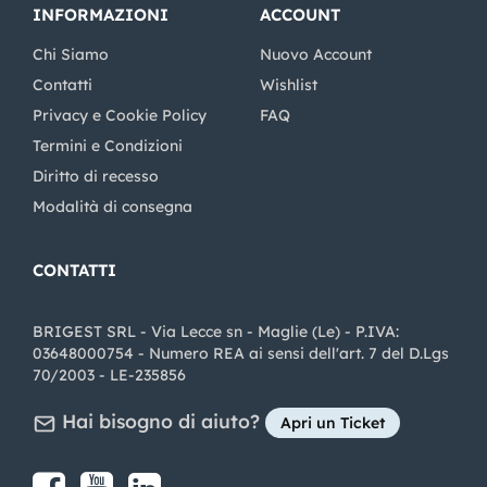
INFORMAZIONI
ACCOUNT
Chi Siamo
Nuovo Account
Contatti
Wishlist
Privacy e Cookie Policy
FAQ
Termini e Condizioni
Diritto di recesso
Modalità di consegna
CONTATTI
BRIGEST SRL - Via Lecce sn - Maglie (Le) - P.IVA:
03648000754 - Numero REA ai sensi dell'art. 7 del D.Lgs
70/2003 - LE-235856
Hai bisogno di aiuto?
Apri un Ticket
Share on Facebook
Share on youtube
Share on LinkedIn
Share on Instagram