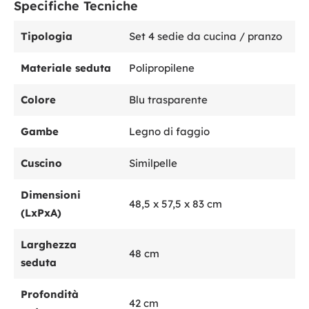
Specifiche Tecniche
Tipologia
Set 4 sedie da cucina / pranzo
Materiale seduta
Polipropilene
Colore
Blu trasparente
Gambe
Legno di faggio
Cuscino
Similpelle
Dimensioni
48,5 x 57,5 x 83 cm
(LxPxA)
Larghezza
48 cm
seduta
Profondità
42 cm