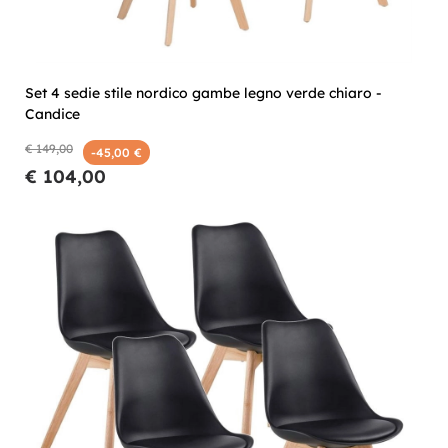
Set 4 sedie stile nordico gambe legno verde chiaro -
Candice
€ 149,00
-45,00 €
€ 104,00