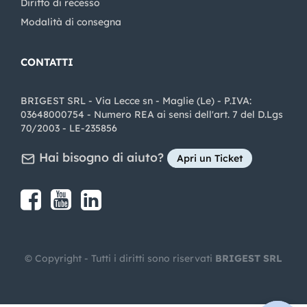
Diritto di recesso
Modalità di consegna
CONTATTI
BRIGEST SRL - Via Lecce sn - Maglie (Le) - P.IVA:
03648000754 - Numero REA ai sensi dell'art. 7 del D.Lgs
70/2003 - LE-235856
Hai bisogno di aiuto?
Apri un Ticket
Share on Facebook
Share on youtube
Share on LinkedIn
Share on Instagram
© Copyright - Tutti i diritti sono riservati
BRIGEST SRL