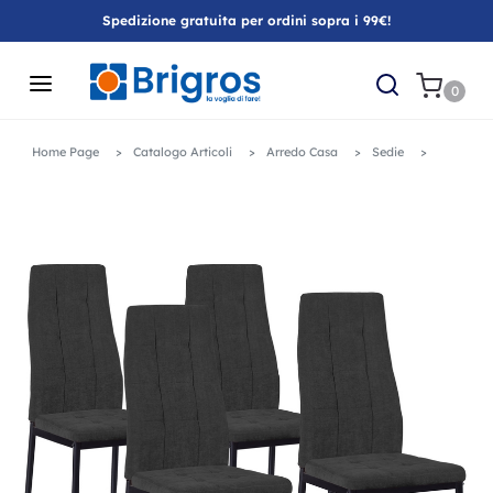
Spedizione gratuita per ordini sopra i 99€!
0
Home Page
Catalogo Articoli
Arredo Casa
Sedie