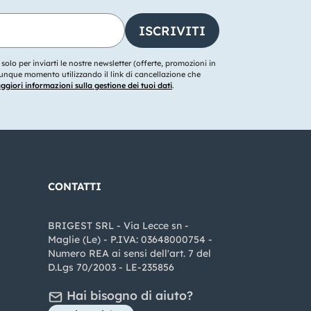
o solo per inviarti le nostre newsletter (offerte, promozioni in
ualunque momento utilizzando il link di cancellazione che
giori informazioni sulla gestione dei tuoi dati
.
CONTATTI
BRIGEST SRL - Via Lecce sn -
Maglie (Le) - P.IVA: 03648000754 -
Numero REA ai sensi dell'art. 7 del
D.Lgs 70/2003 - LE-235856
Hai bisogno di aiuto?