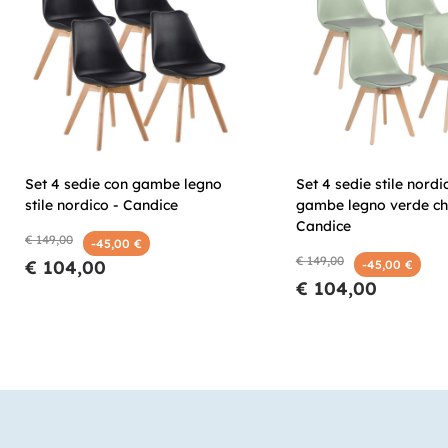
Set 4 sedie con gambe legno
Set 4 sedie stile nordi
stile nordico - Candice
gambe legno verde ch
Candice
€ 149,00
-45,00 €
€ 149,00
€ 104,00
-45,00 €
€ 104,00