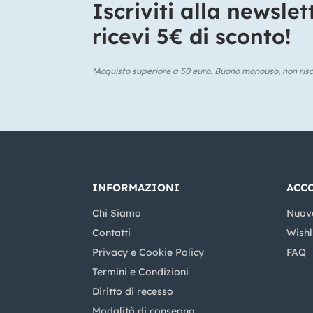
Iscriviti alla newslet
ricevi 5€ di sconto!​
*Acquisto superiore a 50 euro. Buono monouso, non risca
INFORMAZIONI
ACC
Chi Siamo
Nuov
Contatti
Wishl
Privacy e Cookie Policy
FAQ
Termini e Condizioni
Diritto di recesso
Modalità di consegna