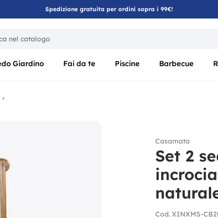
Spedizione gratuita per ordini sopra i 99€!
ica di un filtro aggiorna automaticamente gli altri filtri disponibili
edo Giardino
Fai da te
Piscine
Barbecue
R
Casamata
Set 2 se
incrocia
natural
Cod.
XINXMS-CB20