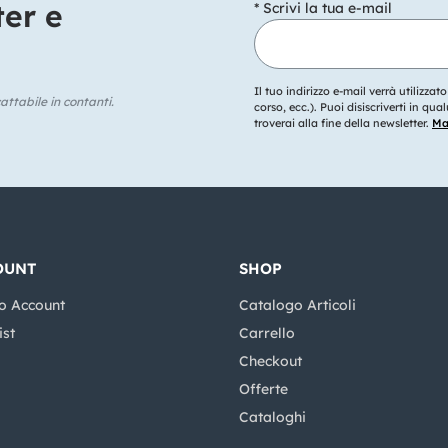
ter e
* Scrivi la tua e-mail
Il tuo indirizzo e-mail verrà utilizzat
ttabile in contanti.
corso, ecc.). Puoi disiscriverti in q
troverai alla fine della newsletter.
Mag
OUNT
SHOP
o Account
Catalogo Articoli
ist
Carrello
Checkout
Offerte
Cataloghi