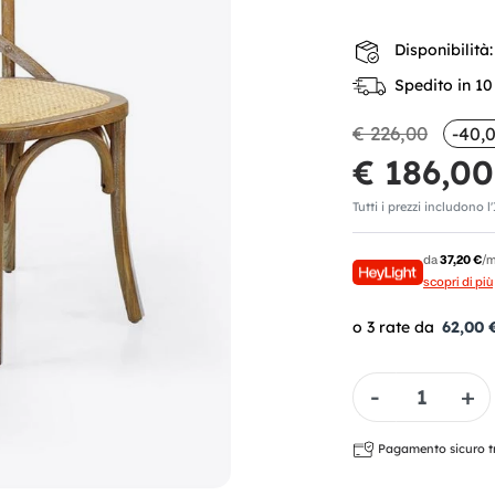
Disponibilità:
Spedito in 10 
€ 226,00
-40,
€ 186,00
Tutti i prezzi includono l
da
37,20 €
/m
scopri di più
62,00 
Quantità
Pagamento sicuro tra