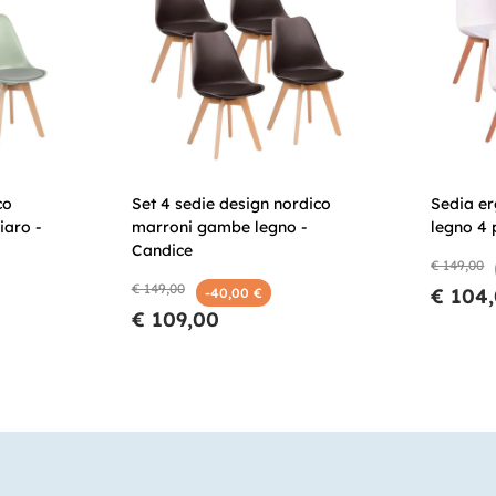
co
Set 4 sedie design nordico
Sedia e
iaro -
marroni gambe legno -
legno 4 
Candice
€ 149,00
€ 149,00
€ 104
-40,00 €
€ 109,00