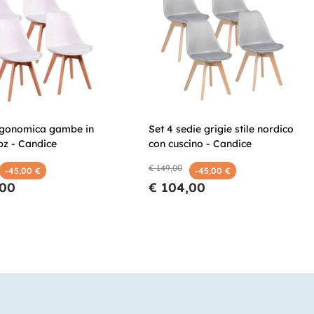
rgonomica gambe in
Set 4 sedie grigie stile nordico
pz - Candice
con cuscino - Candice
€ 149,00
-45,00 €
-45,00 €
,00
€ 104,00