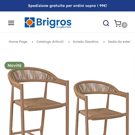
Spedizione gratuita per ordini sopra i 99€!
0
Home Page
Catalogo Articoli
Arredo Giardino
Sedie da esterno
Novità