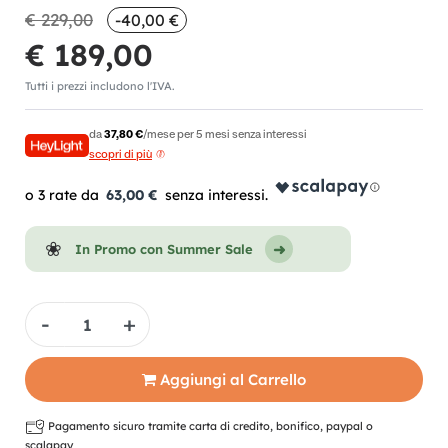
€ 229,00
-40,00 €
€ 189,00
Tutti i prezzi includono l'IVA.
da
37,80 €
/mese per 5 mesi senza interessi
scopri di più
63,00 €
In Promo con Summer Sale
Quantità
Aggiungi al Carrello
Pagamento sicuro tramite carta di credito, bonifico, paypal o
scalapay