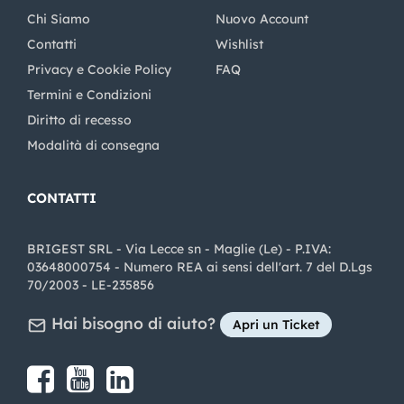
Chi Siamo
Nuovo Account
Contatti
Wishlist
Privacy e Cookie Policy
FAQ
Termini e Condizioni
Diritto di recesso
Modalità di consegna
CONTATTI
BRIGEST SRL - Via Lecce sn - Maglie (Le) - P.IVA:
03648000754 - Numero REA ai sensi dell'art. 7 del D.Lgs
70/2003 - LE-235856
Hai bisogno di aiuto?
Apri un Ticket
Share on Facebook
Share on youtube
Share on LinkedIn
Share on Instagram